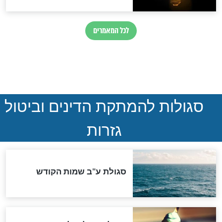
הותר לפרסום: לוחמי מילואים
נהרגו בדרום לבנון
ההסכם החשאי של טראמפ
ואיראן: בלי שקיפות ועם הרבה
סימני שאלה
המסמך האבוד שנחשף
במרתפי מוסקבה: כתב היד
הנדיר של הרשב"ם התגלה