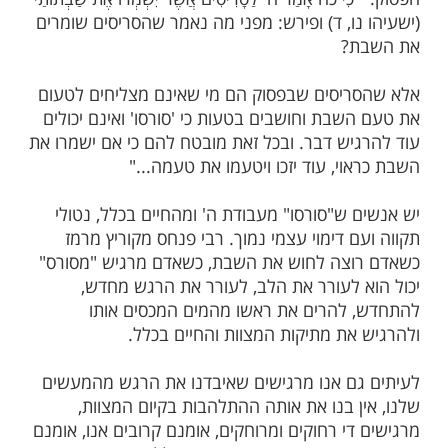
דושים, רבי שמלקה מניקלשברג ואחיו רבי
ו לטעום את הטעם האמיתי של השבת. לשם
אל רבי פנחס מקוריץ, ללמוד ממנו איך להרגיש
השבת.
קודש הגיעו אל קוריץ, ומצאו את רבי פנחס
ת
של דגים לכבוד שבת. מיד פתח ואמר להם את
י כֹה אָמַר ה' לַסָּרִיסִים אֲשֶׁר יִשְׁמְרוּ אֶת שַׁבְּתוֹתַי'
ו, ד) ופירש: מפני מה נאמר שהסריסים שומרים
?
יסים שבפסוק הם מי שאינם מצליחים לטעום
בת וחושבים בטעות כי 'סורסו' ואינם יכולים
יש דבר. ובכל זאת מובטח להם כי אם ישמרו את
י, עוד יזכו ויטעמו את טעמה..."