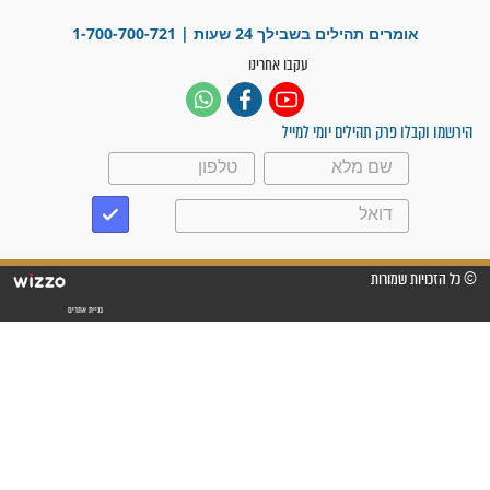
"משהו בתוכי ידע שההריון הזה
זקוק לתפילות": סיפור ישועה
מדהים בזכות התפילות מדי יום
"אשמח שתודיעו למתפללים
עלינו שהקב"ה שמע לתפילות
וחתמתי על חוזה עבודה אחרי
שנתיים של חיפוש!"
"לא להתייאש חס ושלום, גם
אם הזיווג עוד לא מגיע"