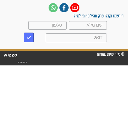
לכל המאמרים
ישועות תהילים
פציעת הראש של החייל הפכה
לנס רפואי בזכות...
"משהו בתוכי ידע שההריון הזה
זקוק לתפילות": סיפור ישועה
מדהים בזכות התפילות מדי יום