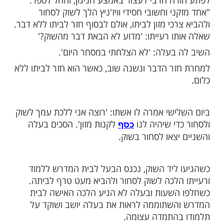
בים שרו וזימרו על שולחנו של הגאון
- מאנסי זי"ע את הניגון הידוע "רק אמונה, רק
ן מלבד בורא כל העולמים, יהיה טוב, יהיה טוב
ה הרבי לעצור באמצע הניגון, והחל לספר:
י וחשובי חסידי וויז'ניץ הלך לשוק לסחור
כי מזון לביתו, אולם לבסוף חזר לביתו ללא דבר.
ו רעייתו: 'מדוע לא הבאת דבר מהשוק?'
בעלה: 'לא הצלחתי במסחר היום'.
ר הדבר ונשנה שוב, כאשר הוא חזר לביתו ללא