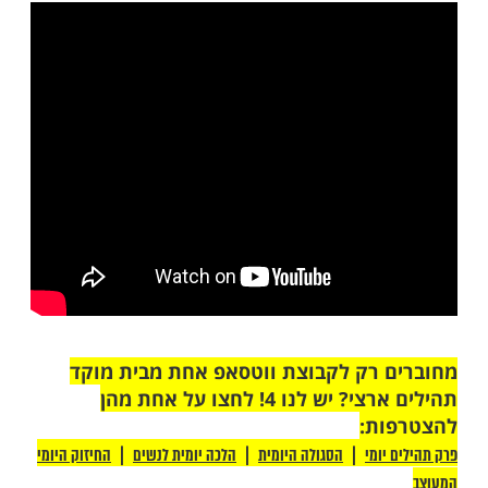
גות, מחלות ודלות, אז כיצד ניתן לומר שהכל
אמונה, כשיש לך ביטחון, כשאתה מבין ויודע
בית לעולם, אז באמת הכל טוב. המצב בו אתה
יו הוא הטוב ביותר עבור גופך ונשמתך.
ושי שחלילה לא יבוא עליך תאמר יהיה טוב, אז
ף הקושי תחייה בחוסר שמחה והאושר יהיה
קך, ואז כשזה יחלוף, חלילה תבוא צרה אחרת
יומך... כך יתגלגלו חייך... מקושי לקושי, מאור
ך גדול...
תחיה באמונה אמיתית, אמונה וביטחון שעכשיו