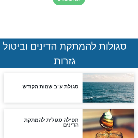
 האפשרויות
מה היית עושה אם היית
 מסר מהרב מנדל
מוצא 10 מטבעות זהב?
ט שמזלו דלי
חדשות יהדות
הותר לפרסום: לוחמי מילואים
נהרגו בדרום לבנון
ההסכם החשאי של טראמפ
ואיראן: בלי שקיפות ועם הרבה