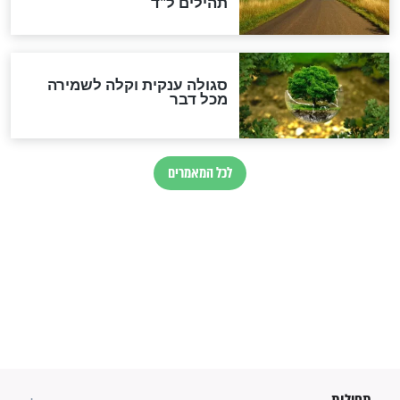
סגולה למתוק הדינים
כשממשמשים ובאים
לכל המאמרים
מיסטיקה וקבלה
הרב שמואל אליהו: זה המפתח
לגאולה