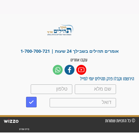
"משהו בתוכי ידע שההריון הזה
זקוק לתפילות": סיפור ישועה
מדהים בזכות התפילות מדי יום
"אשמח שתודיעו למתפללים
עלינו שהקב"ה שמע לתפילות
וחתמתי על חוזה עבודה אחרי
שנתיים של חיפוש!"
"לא להתייאש חס ושלום, גם
אם הזיווג עוד לא מגיע"