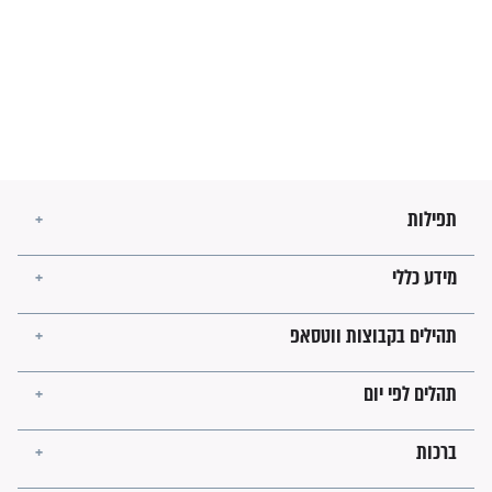
מה יהיו גבולות ארץ ישראל
בזמן הגאולה?
לכל המאמרים
ישועות תהילים
פציעת הראש של החייל הפכה
לנס רפואי בזכות...