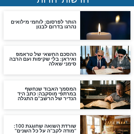
ב: כך תתקנו
הרואה שנכסיו מתמעטים,
יר מתקלף
ירבה בצדקה
וידאו
להפסיק להתבונן
אתם חשים לבד? מעולה,
נצלו את הרגע הזה לצמיחה