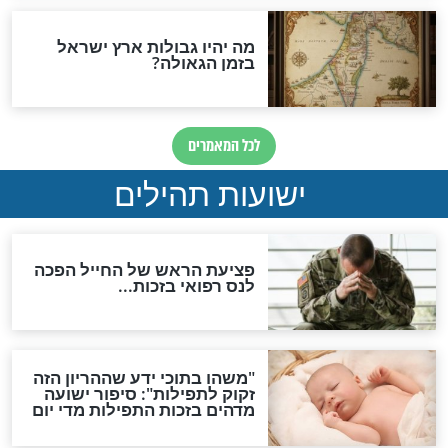
ות להמתקת הדינים וביטול
גזרות
סגולת ע"ב שמות הקודש
תפילה סגולית להמתקת
הדינים