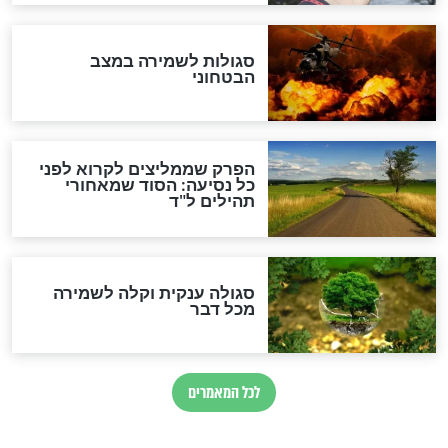
הרב שמואל אליהו: זה המפתח
לגאולה
זהו החוק הקוסמי שמחייב את
חורבנה של איראן לפי ספר
הזוהר הקדוש
בנו של הבבא סאלי: "אלו
השניות האחרונות לפני מלחמה
עולמית"