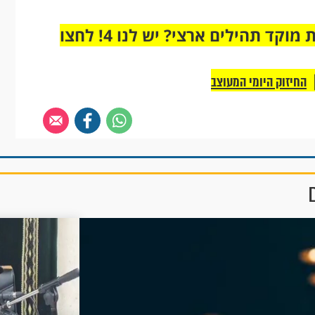
מחוברים רק לקבוצת ווטסאפ אחת מבית מוקד תהילים ארצי? יש לנו 4! לחצו
החיזוק היומי המעוצב