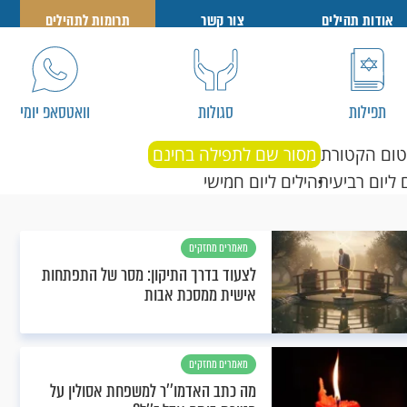
אודות תהילים
צור קשר
תרומות לתהילים
תפילות
סגולות
וואטסאפ יומי
טום הקטורת
מסור שם לתפילה בחינם
 ליום רביעי
תהילים ליום חמישי
מאמרים מחזקים
לצעוד בדרך התיקון: מסר של התפתחות
אישית ממסכת אבות
מאמרים מחזקים
מה כתב האדמו''ר למשפחת אסולין על