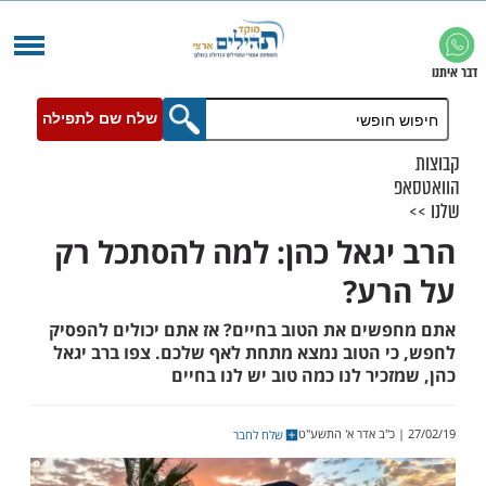
שלח שם לתפילה
גאל כהן: למה להסתכל רק
ע?
ים את הטוב בחיים? אז אתם יכולים להפסיק
 הטוב נמצא מתחת לאף שלכם. צפו ברב יגאל
יר לנו כמה טוב יש לנו בחיים