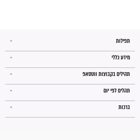
לכל המאמרים
ישועות תהילים
פציעת הראש של החייל הפכה
לנס רפואי בזכות...
"משהו בתוכי ידע שההריון הזה
זקוק לתפילות": סיפור ישועה
מדהים בזכות התפילות מדי יום