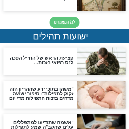
ות להמתקת הדינים וביטול
גזרות
סגולת ע"ב שמות הקודש
תפילה סגולית להמתקת
הדינים