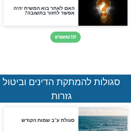
ההסכם החשאי של טראמפ
ואיראן: בלי שקיפות ועם הרבה
סימני שאלה
המסמך האבוד שנחשף
במרתפי מוסקבה: כתב היד
הנדיר של הרשב"ם התגלה
שורדת השואה שחוגגת 100:
"מודה לקב"ה על כל השנים"