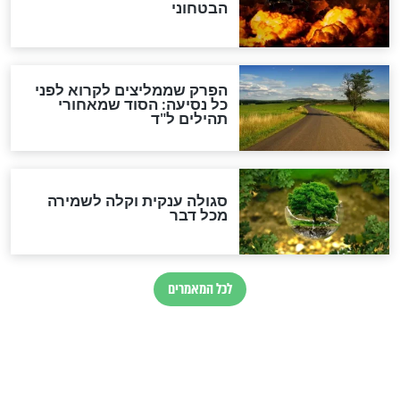
לגאולה
זהו החוק הקוסמי שמחייב את
חורבנה של איראן לפי ספר
הזוהר הקדוש
בנו של הבבא סאלי: "אלו
השניות האחרונות לפני מלחמה
עולמית"
מה יהיו גבולות ארץ ישראל
בזמן הגאולה?