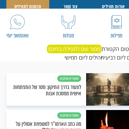
אודות תהילים
צור קשר
תרומות לתהילים
תפילות
סגולות
וואטסאפ יומי
טום הקטורת
מסור שם לתפילה בחינם
 ליום רביעי
תהילים ליום חמישי
מאמרים מחזקים
לצעוד בדרך התיקון: מסר של התפתחות
אישית ממסכת אבות
מאמרים מחזקים
מה כתב האדמו''ר למשפחת אסולין על