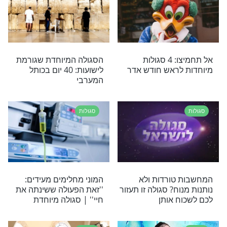
י חולק טיפ מיוחד ובדוק מן המקורות, שישמור עליכם
סגולות
קא: אלו המילים
זו הסגולה להיפטר מהקשיים
פעול ישועה פרטית
סגולות