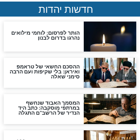
וי שמבקש להבין
אל תפספסו: זה המזמור
 המילים "שמע
שיפתח לכם שערי שמיים
 מנת להינצל
סגולות
 לתפילה: המנהג
סגולות ועצות לפרנסה