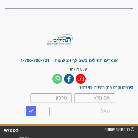
"משהו בתוכי ידע שההריון הזה
זקוק לתפילות": סיפור ישועה
מדהים בזכות התפילות מדי יום
"אשמח שתודיעו למתפללים
עלינו שהקב"ה שמע לתפילות
וחתמתי על חוזה עבודה אחרי
שנתיים של חיפוש!"
"לא להתייאש חס ושלום, גם
אם הזיווג עוד לא מגיע"