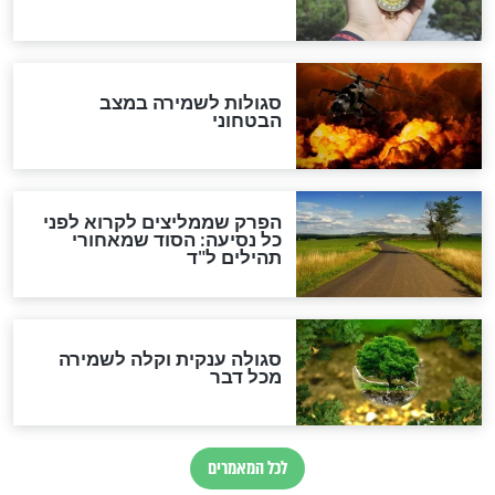
מיסטיקה וקבלה
הרב שמואל אליהו: זה המפתח
לגאולה
זהו החוק הקוסמי שמחייב את
חורבנה של איראן לפי ספר
הזוהר הקדוש
בנו של הבבא סאלי: "אלו
השניות האחרונות לפני מלחמה
עולמית"