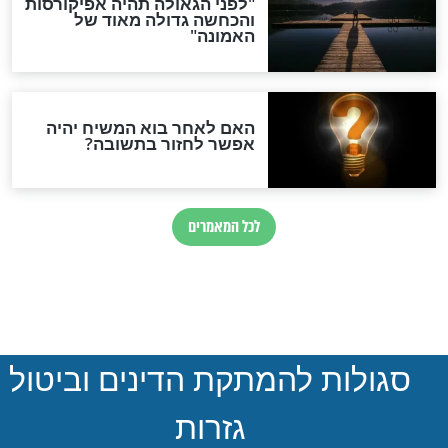
הותר לפרסום: לוחמי מילואים
נהרגו בדרום לבנון
ההסכם החשאי של טראמפ
ואיראן: בלי שקיפות ועם הרבה
סימני שאלה
המסמך האבוד שנחשף
במרתפי מוסקבה: כתב היד
הנדיר של הרשב"ם התגלה