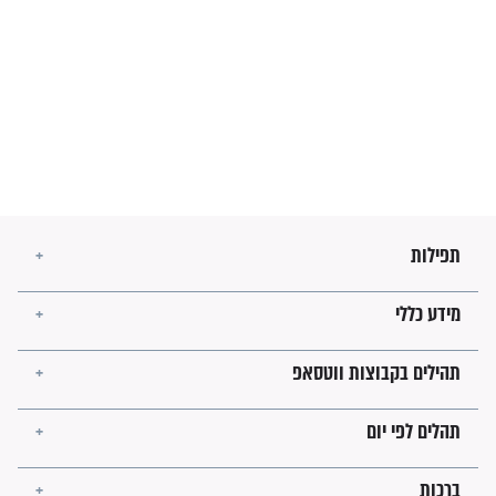
מה יהיו גבולות ארץ ישראל
בזמן הגאולה?
לכל המאמרים
ישועות תהילים
פציעת הראש של החייל הפכה
לנס רפואי בזכות...