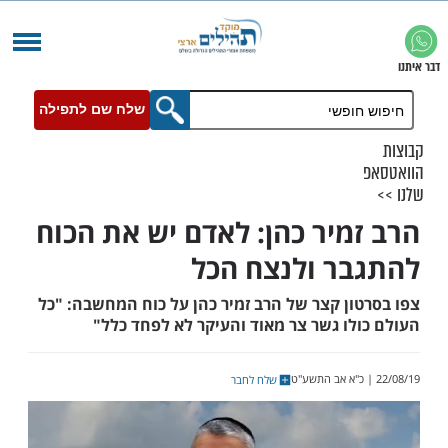
שלח שם לתפילה
מיר כהן: לאדם יש את הכוח
ר ולנצח הכל
ון קצר של הרב זמיר כהן על כוח המחשבה: "כל
לו גשר צר מאוד והעיקר לא לפחד כלל"