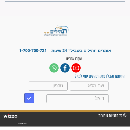
"משהו בתוכי ידע שההריון הזה
זקוק לתפילות": סיפור ישועה
מדהים בזכות התפילות מדי יום
"אשמח שתודיעו למתפללים
עלינו שהקב"ה שמע לתפילות
וחתמתי על חוזה עבודה אחרי
שנתיים של חיפוש!"
"לא להתייאש חס ושלום, גם
אם הזיווג עוד לא מגיע"