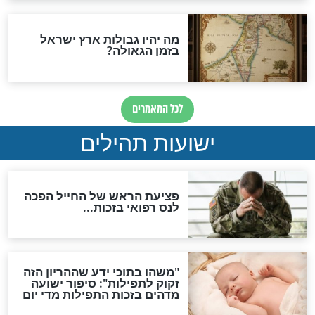
ות להמתקת הדינים וביטול
גזרות
סגולת ע"ב שמות הקודש
תפילה סגולית להמתקת
הדינים