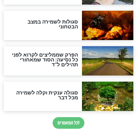
הרב שמואל אליהו: זה המפתח
לגאולה
זהו החוק הקוסמי שמחייב את
חורבנה של איראן לפי ספר
הזוהר הקדוש
בנו של הבבא סאלי: "אלו
השניות האחרונות לפני מלחמה
עולמית"