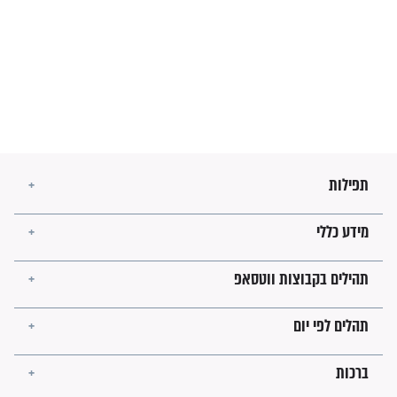
מה יהיו גבולות ארץ ישראל
בזמן הגאולה?
לכל המאמרים
ישועות תהילים
פציעת הראש של החייל הפכה
לנס רפואי בזכות...