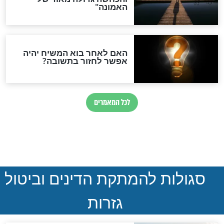
נהרגו בדרום לבנון
ההסכם החשאי של טראמפ
ואיראן: בלי שקיפות ועם הרבה
סימני שאלה
המסמך האבוד שנחשף
במרתפי מוסקבה: כתב היד
הנדיר של הרשב"ם התגלה
שורדת השואה שחוגגת 100:
"מודה לקב"ה על כל השנים"