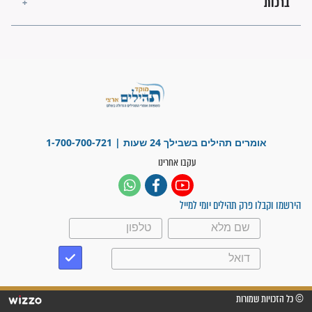
"משהו בתוכי ידע שההריון הזה
זקוק לתפילות": סיפור ישועה
מדהים בזכות התפילות מדי יום
"אשמח שתודיעו למתפללים
עלינו שהקב"ה שמע לתפילות
וחתמתי על חוזה עבודה אחרי
שנתיים של חיפוש!"
"לא להתייאש חס ושלום, גם
אם הזיווג עוד לא מגיע"