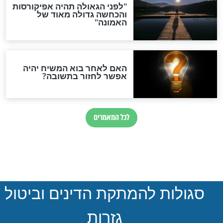
הותר לפרסום: לוחמי מילואים
נהרגו בדרום לבנון
ההסכם החשאי של טראמפ
ואיראן: בלי שקיפות ועם הרבה
סימני שאלה
המסמך האבוד שנחשף
במרתפי מוסקבה: כתב היד
הנדיר של הרשב"ם התגלה