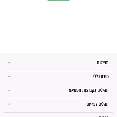
מה יהיו גבולות ארץ ישראל
בזמן הגאולה?
לכל המאמרים
ישועות תהילים
פציעת הראש של החייל הפכה
לנס רפואי בזכות...