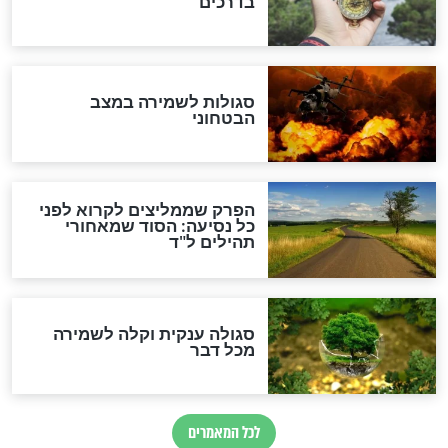
מיסטיקה וקבלה
הרב שמואל אליהו: זה המפתח
לגאולה
זהו החוק הקוסמי שמחייב את
חורבנה של איראן לפי ספר
הזוהר הקדוש
בנו של הבבא סאלי: "אלו
השניות האחרונות לפני מלחמה
עולמית"