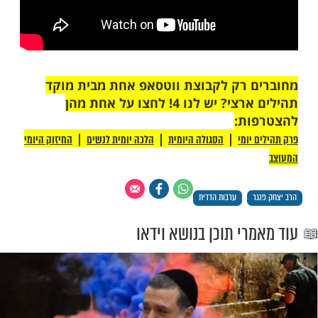
 רק לקבוצת ווטסאפ אחת מבית מוקד
תהילים ארצי? יש לנו 4! לחצו על אחת מהן
ת: