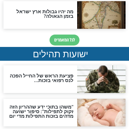
ות להמתקת הדינים וביטול
גזרות
סגולת ע"ב שמות הקודש
תפילה סגולית להמתקת
הדינים