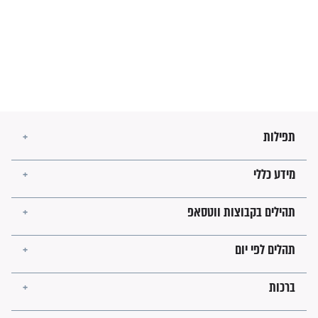
מה יהיו גבולות ארץ ישראל
בזמן הגאולה?
לכל המאמרים
ישועות תהילים
פציעת הראש של החייל הפכה
לנס רפואי בזכות...