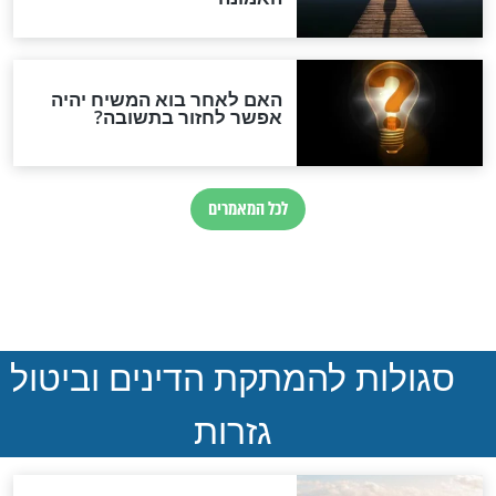
סימני שאלה
המסמך האבוד שנחשף
במרתפי מוסקבה: כתב היד
הנדיר של הרשב"ם התגלה
שורדת השואה שחוגגת 100:
"מודה לקב"ה על כל השנים"
"נביא בעיר": מכירת המחלה
לגוי והוספת השם חזקיהו
לרפואת הרב דב הכהן קוק