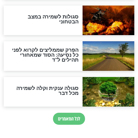
הרב שמואל אליהו: זה המפתח
לגאולה
זהו החוק הקוסמי שמחייב את
חורבנה של איראן לפי ספר
הזוהר הקדוש
בנו של הבבא סאלי: "אלו
השניות האחרונות לפני מלחמה
עולמית"