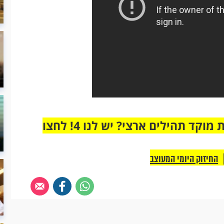
מחוברים רק לקבוצת ווטסאפ אחת מבית מוקד תהילים ארצי? יש לנו 4! לחצו
החיזוק היומי המעוצב