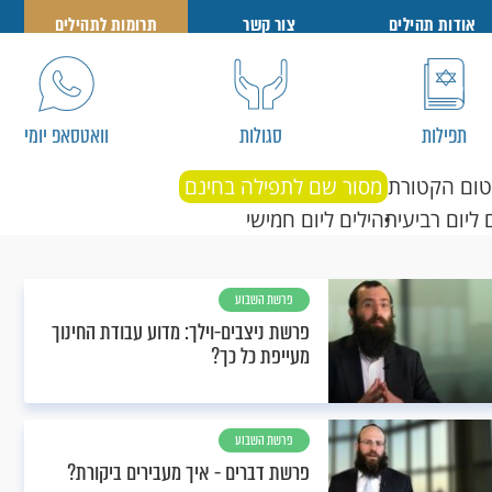
אודות תהילים
צור קשר
תרומות לתהילים
תפילות
סגולות
וואטסאפ יומי
טום הקטורת
מסור שם לתפילה בחינם
 ליום רביעי
תהילים ליום חמישי
פרשת השבוע
פרשת ניצבים-וילך: מדוע עבודת החינוך
מעייפת כל כך?
פרשת השבוע
פרשת דברים - איך מעבירים ביקורת?