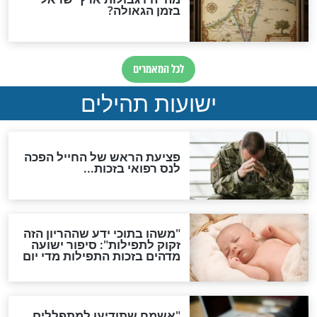
ות להמתקת הדינים וביטול
גזרות
סגולת ע"ב שמות הקודש
תפילה סגולית להמתקת
הדינים