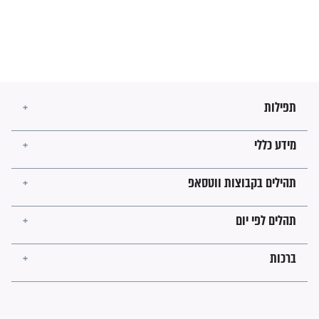
בזמן הגאולה?
לכל המאמרים
ישועות תהילים
פציעת הראש של החייל הפכה
לנס רפואי בזכות...
"משהו בתוכי ידע שההריון הזה
זקוק לתפילות": סיפור ישועה