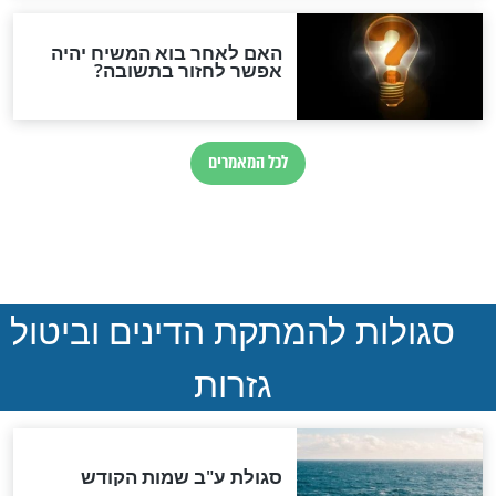
ההסכם החשאי של טראמפ
ואיראן: בלי שקיפות ועם הרבה
סימני שאלה
המסמך האבוד שנחשף
במרתפי מוסקבה: כתב היד
הנדיר של הרשב"ם התגלה
שורדת השואה שחוגגת 100:
"מודה לקב"ה על כל השנים"