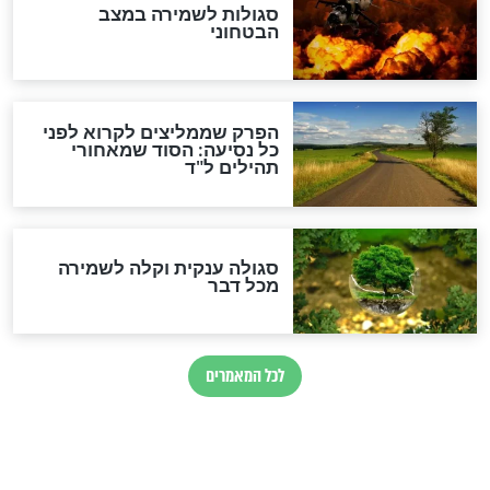
הרב שמואל אליהו: זה המפתח
לגאולה
זהו החוק הקוסמי שמחייב את
חורבנה של איראן לפי ספר
הזוהר הקדוש
בנו של הבבא סאלי: "אלו
השניות האחרונות לפני מלחמה
עולמית"
מה יהיו גבולות ארץ ישראל