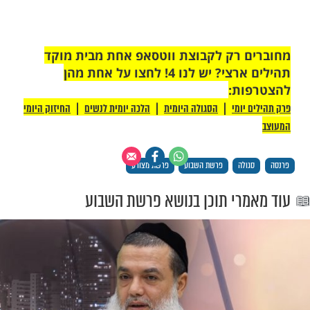
ומרי תהילים יקראו פרקים כהצלחה
 והצלחת ביתך בשפע גשמי ורוחני.
הקליק/י כאן >>
 רק לקבוצת ווטסאפ אחת מבית מוקד