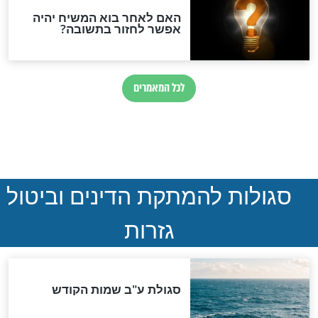
הותר לפרסום: לוחמי מילואים
נהרגו בדרום לבנון
ההסכם החשאי של טראמפ
ואיראן: בלי שקיפות ועם הרבה
סימני שאלה
המסמך האבוד שנחשף
במרתפי מוסקבה: כתב היד
הנדיר של הרשב"ם התגלה
שורדת השואה שחוגגת 100: