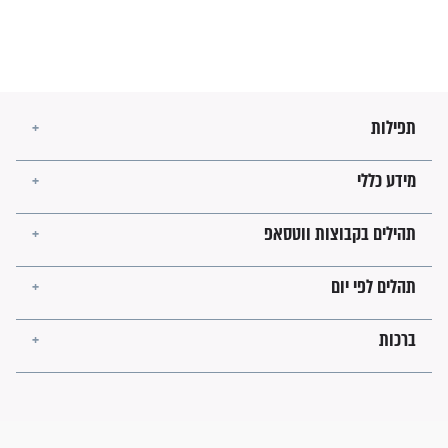
מה יהיו גבולות ארץ ישראל
בזמן הגאולה?
לכל המאמרים
ישועות תהילים
פציעת הראש של החייל הפכה
לנס רפואי בזכות...