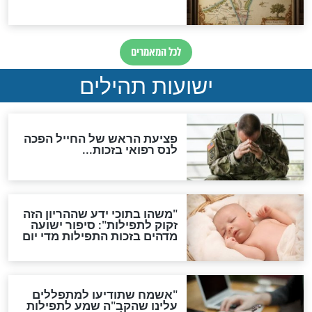
ות להמתקת הדינים וביטול
גזרות
סגולת ע"ב שמות הקודש
תפילה סגולית להמתקת
הדינים