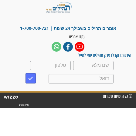
"משהו בתוכי ידע שההריון הזה
זקוק לתפילות": סיפור ישועה
מדהים בזכות התפילות מדי יום
"אשמח שתודיעו למתפללים
עלינו שהקב"ה שמע לתפילות
וחתמתי על חוזה עבודה אחרי
שנתיים של חיפוש!"
"לא להתייאש חס ושלום, גם
אם הזיווג עוד לא מגיע"