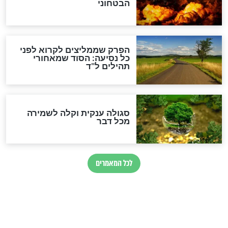
הרב שמואל אליהו: זה המפתח
לגאולה
זהו החוק הקוסמי שמחייב את
חורבנה של איראן לפי ספר
הזוהר הקדוש
בנו של הבבא סאלי: "אלו
השניות האחרונות לפני מלחמה
עולמית"