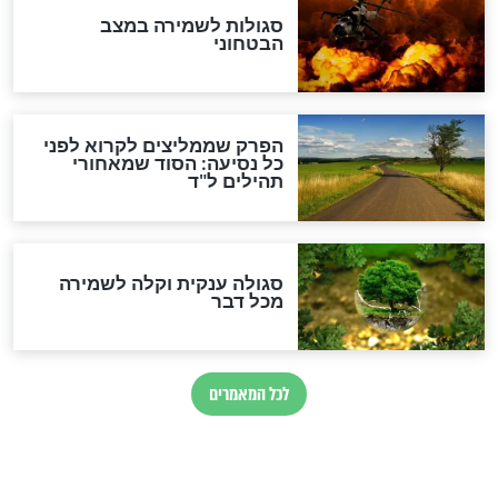
הרב שמואל אליהו: זה המפתח
לגאולה
זהו החוק הקוסמי שמחייב את
חורבנה של איראן לפי ספר
הזוהר הקדוש
בנו של הבבא סאלי: "אלו
השניות האחרונות לפני מלחמה
עולמית"