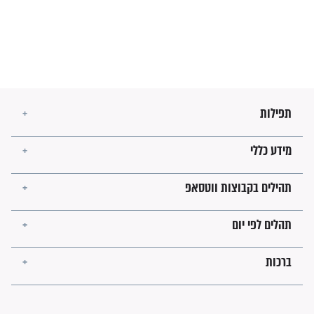
מה יהיו גבולות ארץ ישראל
בזמן הגאולה?
לכל המאמרים
ישועות תהילים
פציעת הראש של החייל הפכה
לנס רפואי בזכות...
"משהו בתוכי ידע שההריון הזה
זקוק לתפילות": סיפור ישועה