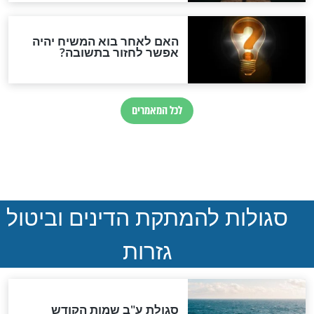
ההסכם החשאי של טראמפ
ואיראן: בלי שקיפות ועם הרבה
סימני שאלה
המסמך האבוד שנחשף
במרתפי מוסקבה: כתב היד
הנדיר של הרשב"ם התגלה
שורדת השואה שחוגגת 100:
"מודה לקב"ה על כל השנים"