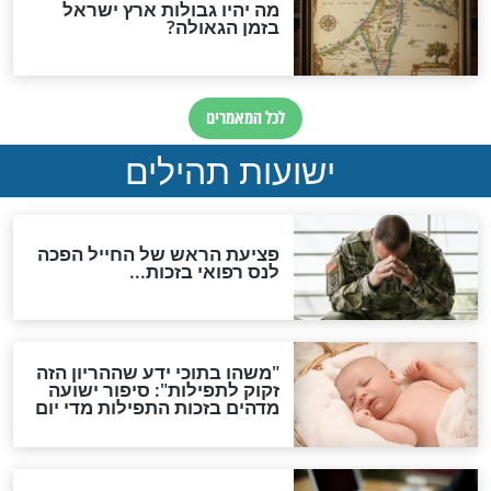
ות להמתקת הדינים וביטול
גזרות
סגולת ע"ב שמות הקודש
תפילה סגולית להמתקת
הדינים