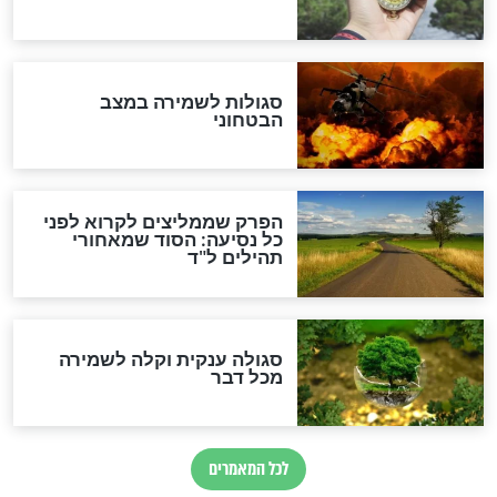
מיסטיקה וקבלה
הרב שמואל אליהו: זה המפתח
לגאולה
זהו החוק הקוסמי שמחייב את
חורבנה של איראן לפי ספר
הזוהר הקדוש
בנו של הבבא סאלי: "אלו
השניות האחרונות לפני מלחמה
עולמית"