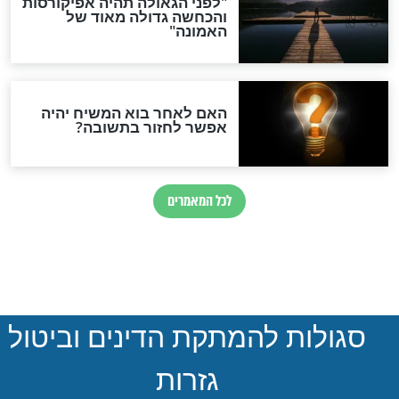
הותר לפרסום: לוחמי מילואים
נהרגו בדרום לבנון
ההסכם החשאי של טראמפ
ואיראן: בלי שקיפות ועם הרבה
סימני שאלה
המסמך האבוד שנחשף
במרתפי מוסקבה: כתב היד
הנדיר של הרשב"ם התגלה