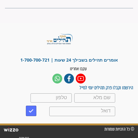
"משהו בתוכי ידע שההריון הזה
זקוק לתפילות": סיפור ישועה
מדהים בזכות התפילות מדי יום
"אשמח שתודיעו למתפללים
עלינו שהקב"ה שמע לתפילות
וחתמתי על חוזה עבודה אחרי
שנתיים של חיפוש!"
"לא להתייאש חס ושלום, גם
אם הזיווג עוד לא מגיע"