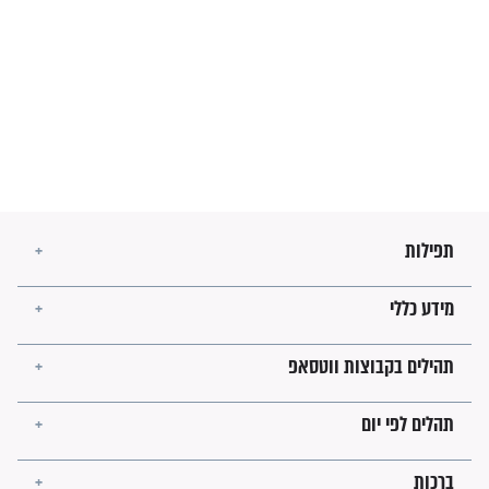
מה יהיו גבולות ארץ ישראל
בזמן הגאולה?
לכל המאמרים
ישועות תהילים
פציעת הראש של החייל הפכה
לנס רפואי בזכות...