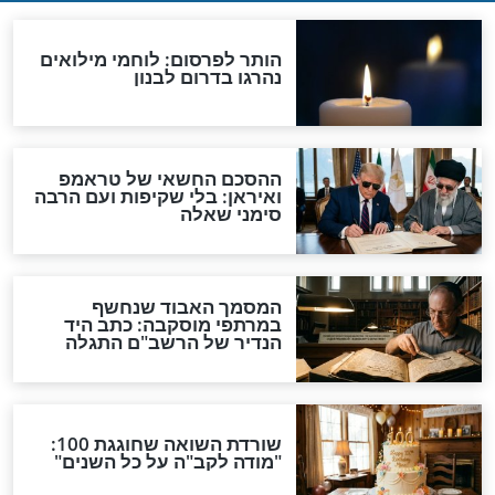
ר במכתב מיוחד על
קורונה -הרב זמיר כהן בדברי
יפה: "זכינו לראות
חיזוק
סד ה’ גבר עלינו"