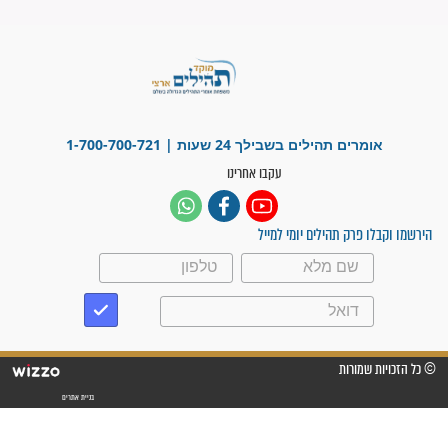
"משהו בתוכי ידע שההריון הזה
זקוק לתפילות": סיפור ישועה
מדהים בזכות התפילות מדי יום
"אשמח שתודיעו למתפללים
עלינו שהקב"ה שמע לתפילות
וחתמתי על חוזה עבודה אחרי
שנתיים של חיפוש!"
"לא להתייאש חס ושלום, גם
אם הזיווג עוד לא מגיע"