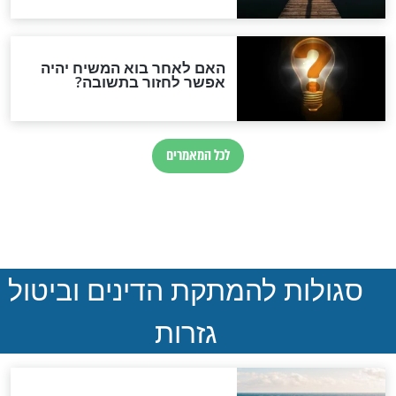
הותר לפרסום: לוחמי מילואים
נהרגו בדרום לבנון
ההסכם החשאי של טראמפ
ואיראן: בלי שקיפות ועם הרבה
סימני שאלה
המסמך האבוד שנחשף
במרתפי מוסקבה: כתב היד
הנדיר של הרשב"ם התגלה