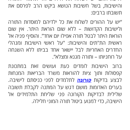
יבסקי
ות עוד תוכן חדש ומפתיע! התחברו לכל
מות שלנו בתהילים
בלחיצה כאן >>>​
בים פנו לגר"ח קנייבסקי בעת האחרונה בבקשה
ם יש לשלוח את הילדים אל תלמודי התורה
ת, בשל חשיבות הנושא ביקש הרב לפרסם את
רבים:
הורים לשלוח את כל ילדיהם למוסדות התורה
 הקדושות – ללא שום הוראת היתר. אין שום
ר לבטל תורה אפילו יום אחד”. והוסיף פניה אל
"תים והישיבות: "על ראשי הישיבות ומנהלי
האחריות לבל יישאר אחד בביתו ללא השגחה