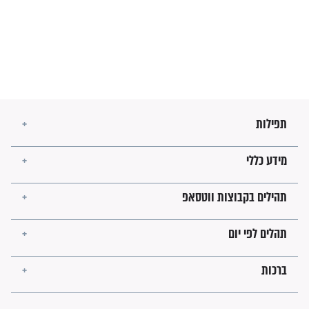
השניות האחרונות לפני מלחמה
עולמית"
מה יהיו גבולות ארץ ישראל
בזמן הגאולה?
לכל המאמרים
ישועות תהילים
פציעת הראש של החייל הפכה
לנס רפואי בזכות...