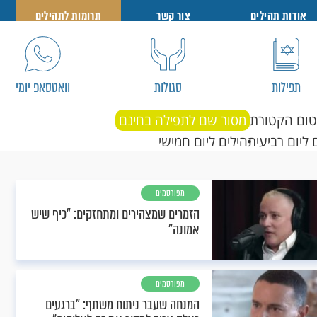
אודות תהילים
צור קשר
תרומות לתהילים
תפילות
סגולות
וואטסאפ יומי
טום הקטורת
מסור שם לתפילה בחינם
 ליום רביעי
תהילים ליום חמישי
מפורסמים
הזמרים שמצהירים ומתחזקים: "כיף שיש
אמונה"
מפורסמים
המנחה שעבר ניתוח משתף: "ברגעים