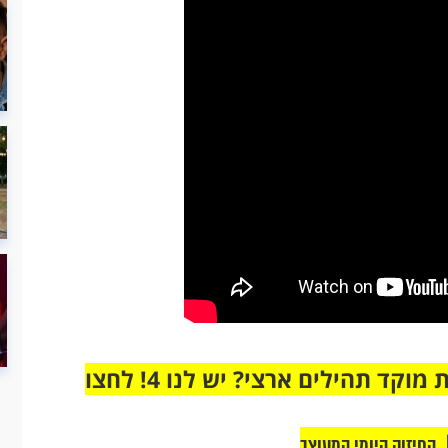
מחוברים רק לקבוצת ווטסאפ אחת מבית מוקד תהילים ארצי? יש לנו 4! לחצו
החיזוק היומי המעוצב