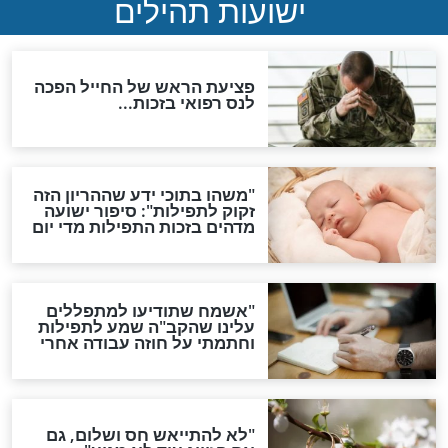
ות להמתקת הדינים וביטול
גזרות
סגולת ע"ב שמות הקודש
תפילה סגולית להמתקת
הדינים