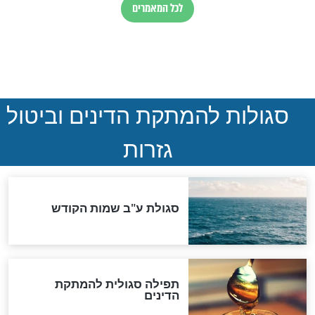
ההסכם החשאי של טראמפ
ואיראן: בלי שקיפות ועם הרבה
סימני שאלה
המסמך האבוד שנחשף
במרתפי מוסקבה: כתב היד
הנדיר של הרשב"ם התגלה
שורדת השואה שחוגגת 100:
"מודה לקב"ה על כל השנים"