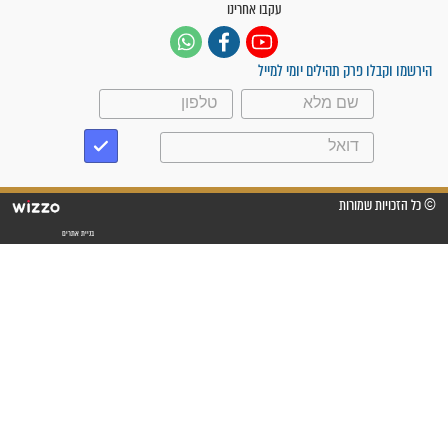
"משהו בתוכי ידע שההריון הזה
זקוק לתפילות": סיפור ישועה
מדהים בזכות התפילות מדי יום
"אשמח שתודיעו למתפללים
עלינו שהקב"ה שמע לתפילות
וחתמתי על חוזה עבודה אחרי
שנתיים של חיפוש!"
"לא להתייאש חס ושלום, גם
אם הזיווג עוד לא מגיע"
לכל המאמרים