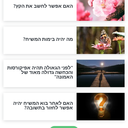
מפורסמים
חות: צופית גרנט
כוכבת הריאליטי בהריון
ומבי, בפני מי?
בסיכון אך לא מוותרת על
הצום
חדשות יהדות
הותר לפרסום: לוחמי מילואים
נהרגו בדרום לבנון