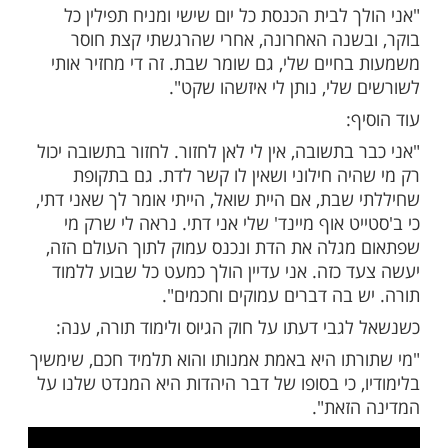
זר בתשובה: "היהדות היא המנדט שלנו על המדינה"
ות עוד תוכן חדש ומפתיע! התחברו לכל
מות שלנו בתהילים
בלחיצה כאן >>>​
פר חיון עובר דרך משמעותית בחזקה בתשובה
יון לידיעות אחרונות הוא מספר על התהליך
 לבית הכנסת כל יום שישי ומניח תפילין כל
שנה האחרונה, אחרי שהרגשתי קצת חוסר
חיים שלי, גם שומר שבת. זה די מחזיר אותי
לי, נותן לי איזשהו שקט".
:
בתשובה, אין לי לאן לחזור. לחזור בתשובה יכול
יה חילוני ושאין לו קשר לדת. גם בתקופת