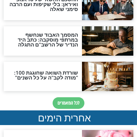
מפורסמת:
מה אמרה המנהלת לסלב
תי להתלבש
שגרם לה להחליט לרשום
בנתי את המלכות"
את ילדיה לבית ספר דתי?
מפורסמים
 משתפת: "אחרי
איך ננצח? אשת התקשורת
 הדרכת כלה, את
מציעה לרגע: "בואו נחזור רגע
 המשמעות של
לגן הילדים"