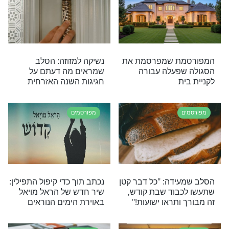
מפורסמים
 לכל הבעיות
נפצע כל כך קשה שלא זיהו
חנו חווים":
אותו בבית החולים: הסלב
לה מה השורש
משחזר ומודה לה'
ציל את עם ישראל
מפורסמים