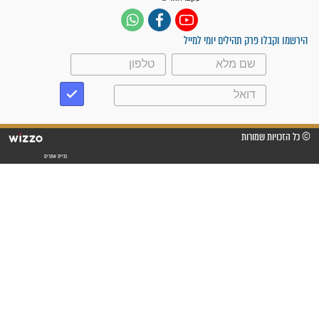
"משהו בתוכי ידע שההריון הזה
זקוק לתפילות": סיפור ישועה
מדהים בזכות התפילות מדי יום
"אשמח שתודיעו למתפללים
עלינו שהקב"ה שמע לתפילות
וחתמתי על חוזה עבודה אחרי
שנתיים של חיפוש!"
"לא להתייאש חס ושלום, גם
אם הזיווג עוד לא מגיע"