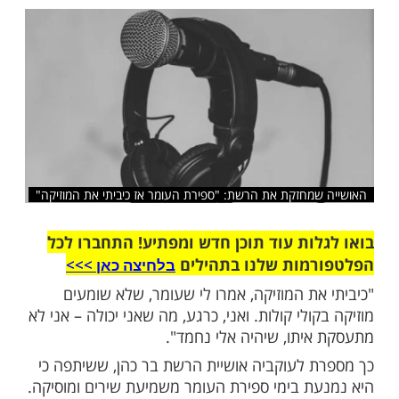
 טלפון, אני לא נוסעת, ניתוק מוחלט. רק להיות
חה שלי"
שלח לחבר
מחזקת את הרשת: "ספירת העומר אז כיביתי את המוזיקה"