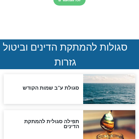
הותר לפרסום: לוחמי מילואים
נהרגו בדרום לבנון
ההסכם החשאי של טראמפ
ואיראן: בלי שקיפות ועם הרבה
סימני שאלה
המסמך האבוד שנחשף
במרתפי מוסקבה: כתב היד
הנדיר של הרשב"ם התגלה