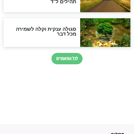
לכל המאמרים
מיסטיקה וקבלה
הרב שמואל אליהו: זה המפתח
לגאולה
זהו החוק הקוסמי שמחייב את
חורבנה של איראן לפי ספר
הזוהר הקדוש
בנו של הבבא סאלי: "אלו