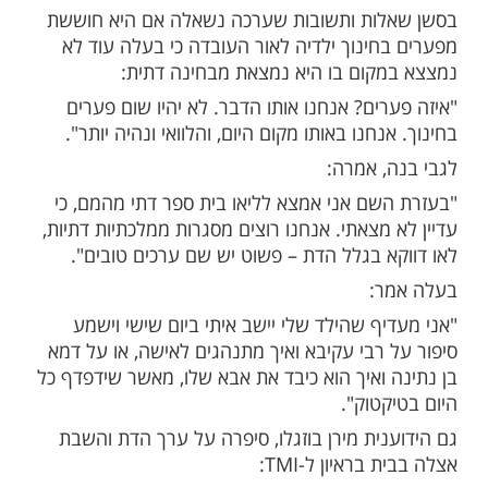
ות עוד תוכן חדש ומפתיע! התחברו לכל
מות שלנו בתהילים
בלחיצה כאן >>>​
את המוזיקה, אמרו לי שעומר, שלא שומעים
ולי קולות. ואני, כרגע, מה שאני יכולה – אני לא
יתו, שיהיה אלי נחמד".
 לעוקביה אושיית הרשת בר כהן, ששיתפה כי
ת בימי ספירת העומר משמיעת שירים ומוסיקה.
ות ותשובות שערכה נשאלה אם היא חוששת
חינוך ילדיה לאור העובדה כי בעלה עוד לא
קום בו היא נמצאת מבחינה דתית:
ים? אנחנו אותו הדבר. לא יהיו שום פערים
נחנו באותו מקום היום, והלוואי ונהיה יותר".
, אמרה: