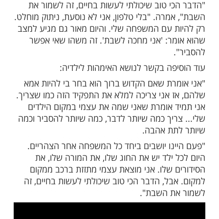
שם אני אמצא לליאו בית ספר דתי מהמם, כי
מצאתי. אנחנו רוצים מסגרות ממלכתיות דתיות,
א בגלל הדת – פשוט יש שם ערכים טובים".
ר:
ף שהילד שלי יישב איתי ביום שישי וישמע
 רבי עקיבא ואיך מתנהגים לאישה, או על דמא
 ואיך הוא כיבד את אבא שלו, מאשר שידפדף כל
טוק".
נית מירן בוזגלו, סיפרה על ערך הדת והשבת
בראיון ל-TMI:
י טוב שיכולתי לעשות בחיים, זה לשמור את
רה. "בלי טלפון, אני לא נוסעת, ניתוק מוחלט.
 עם המשפחה שלי. והיום מאור גם מגיע למצב
ר: 'אני מחכה לשבת'. זה משהו שאי אפשר