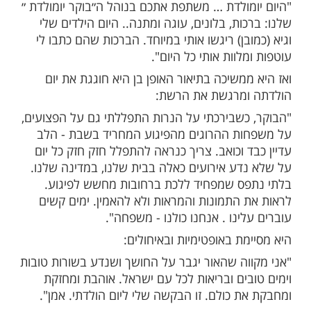
בות. זו הבקשה שלי ליום הולדתי"
ות עוד תוכן חדש ומפתיע! התחברו לכל
מות שלנו בתהילים
בלחיצה כאן >>>​
וכרת והידוענית יעל בר זוהר מפרסמת פוסט
וד יום הולדתה, בו היא כותבת כך:
מולדת … משתפת אתכם בנוהל ה״בוקר יומולדת ״
ות, בלונים, עוגה ומתנה.. היום הילדים שלי
בן) ריגשו אותי במיוחד. הברכות שהם כתבו לי
לוות אותי כל היום".
משיכה בתיאור האופן בן היא חוגגת את יום
ומרגשת את הרשת:
כשבירכתי על הנרות התפללתי גם על הפצועים,