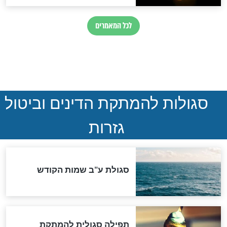
ההסכם החשאי של טראמפ
ואיראן: בלי שקיפות ועם הרבה
סימני שאלה
המסמך האבוד שנחשף
במרתפי מוסקבה: כתב היד
הנדיר של הרשב"ם התגלה
שורדת השואה שחוגגת 100:
"מודה לקב"ה על כל השנים"