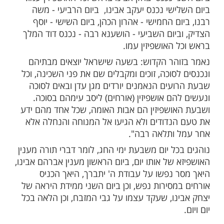
ות עוד תוכן חדש ומפתיע! התחברו לכל
מות שלנו בתהילים
בלחיצה כאן >>>​
ן הם האורחים שאנו מארחים בסוכה: ביום
כנס אברהם אבינו בראש וכל האושפיזין עמו.
 נכנס יצחק אבינו בראש וכל האושפיזין עמו.
ישי נכנס יעקב אבינו, ביום הרביעי - משה
ם החמישי - אהרון הכהן, ביום השישי - יוסף
ביום השביעי - הושענא רבה - נכנס דוד המלך
האושפיזין עמו.
הר הקדוש: בשעה שישראל יוצאים מבתיהם
סוכה, זוכים ומקבלים שם את פני השכינה, וכל
עים הנאמנים יורדים מגן עדן ובאים לסוכה