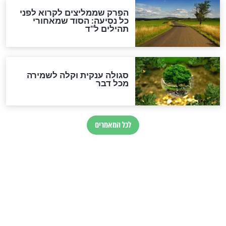
הרב שמואל אליהו: זה המפתח
לגאולה
זהו החוק הקוסמי שמחייב את
חורבנה של איראן לפי ספר
הזוהר הקדוש
בנו של הבבא סאלי: "אלו
השניות האחרונות לפני מלחמה
עולמית"
מה יהיו גבולות ארץ ישראל