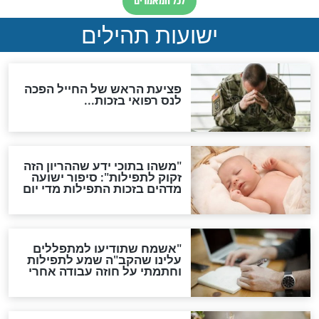
ות להמתקת הדינים וביטול
גזרות
סגולת ע"ב שמות הקודש
תפילה סגולית להמתקת
הדינים