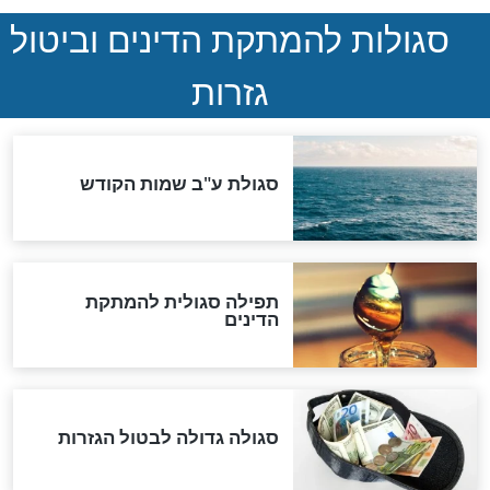
המסמך האבוד שנחשף
במרתפי מוסקבה: כתב היד
הנדיר של הרשב"ם התגלה
שורדת השואה שחוגגת 100:
"מודה לקב"ה על כל השנים"
לכל המאמרים
אחרית הימים