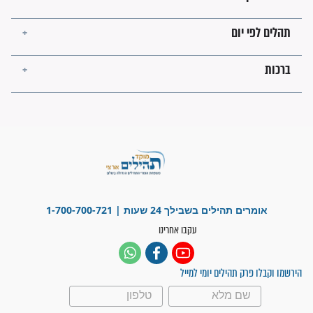
לכל המאמרים
ישועות תהילים
פציעת הראש של החייל הפכה
לנס רפואי בזכות...
"משהו בתוכי ידע שההריון הזה
זקוק לתפילות": סיפור ישועה
מדהים בזכות התפילות מדי יום