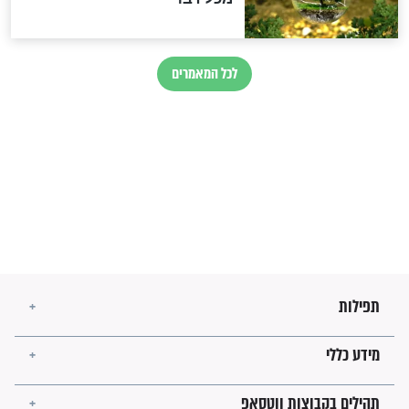
זהו החוק הקוסמי שמחייב את
חורבנה של איראן לפי ספר
הזוהר הקדוש
בנו של הבבא סאלי: "אלו
השניות האחרונות לפני מלחמה
עולמית"
מה יהיו גבולות ארץ ישראל
בזמן הגאולה?