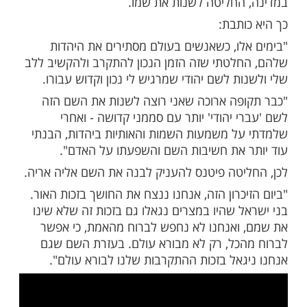
מות שלנו בתהילים
בלחיצה כאן >>>​
לו, כשאנשים בעולם מסתירים את היהדות
לטתי שזה הזמן הנכון להתקרב ולהקשיב ללב
 פתחה את דבריה בפוסט מרגש מאד שר פיטנס.
א אישיות רשת ידועה ומאמנת כושר מוכרת.
לפיטנס יש ילד בן 3 שקראה לו ליאו, אך עקב המצב
החליטה לשנות את שמו.
ותבת:
לו, כשאנשים בעולם מסתירים את היהדות
לטתי שזה הזמן הנכון להתקרב ולהקשיב ללב
ת לשם יהודי שמרגיש לי נכון וקדוש עבורו.
פה ארוכה שאני רוצה לשנות את השם הזה
 יהודי' יותר עם סממני קדושה - ואחרי