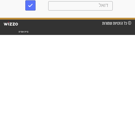
"אשמח שתודיעו למתפללים
עלינו שהקב"ה שמע לתפילות
וחתמתי על חוזה עבודה אחרי
שנתיים של חיפוש!"
"לא להתייאש חס ושלום, גם
אם הזיווג עוד לא מגיע"
לכל המאמרים
סגולות לשמירה והגנה
פסוקים סגוליים לשמירה