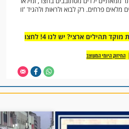
ותר ממאתיים ילדים מסתובבים בחצר, ומילאו
ם מלאים פרחים. רק לבוא ולראות ולהגיד 'זו
מחוברים רק לקבוצת ווטסאפ אחת מבית מוקד תהילים ארצי? יש לנו 4! לחצו
החיזוק היומי המעוצב