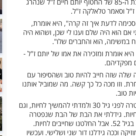
כך מספרת בראיון לN12 בלה חיים - סבתו בת ה-85 של החטוף יותם חיים ז"ל שנהרג
ז"ל וסאמר טלאלקה ז"ל.
ימה לדעת איך זה קרה", היא אומרת,
 אם הוא היה שלם וענו לי שכן, ושהוא היה
 במשימה, הוא והחברים שלו".
היא אומרת ומזכירה את אמו של יותם ז"ל -
ם מפקדיהם.
 שלה שזה חייב להיות טוב ושהסיפור עם
חרת. וזו מכה כל כך קשה. מה שמוביל אותנו
ת טוב.
"אני גם אימא שכולה לבת חולת סרטן שנפטרה לפני גיל 30 ולמדתי להמשיך לחיות, וגם
חיות. גידלתי את הבת של הבת שנפטרה
מגיל 3 וחצי וכך אני הפכתי עוד פעם לאימא בגיל 52. אבל החלטנו שחייבים לחיות.
קה וככה גידלנו דור שני ושלישי. ועכשיו