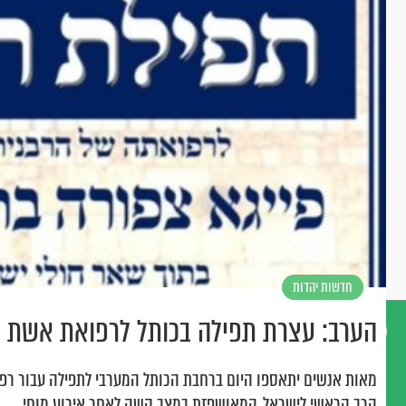
חדשות יהדות
הערב: עצרת תפילה בכותל לרפואת אשת 
דברו
מאות אנשים יתאספו היום ברחבת הכותל המערבי לתפילה עבור ר
איתנו
הרב הראשי לישראל, המאושפזת במצב קשה לאחר אירוע מוחי