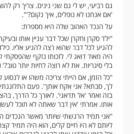
גם רביעי, יש לי גם שני נינים. צריך רק לה
'אם אנחנו לא נופלים, איך נקום?'".
על הנכד האהוב שלה היא מספרת:
"ילד סקרן וחקרן שכל דבר עניין אותו ובעיק
להגיע לכל דבר שהוא רצה להגיע אליו. כילד 
היה מאוד דואג לי. לזכותו נזקף שהפסקתי לע
בלי סיגריות. את לא רוצה לחיות יותר טוב?'
"כל הזמן, אם הייתי צריכה משהו או לנסוע לא
לך, סבתא? אני אקח אותך'. פעם התלוננתי
בזה ואמר 'אל תדאגי'. לאורך כל הדרך, בהצ
אותו. אמרתי 'אין דבר שאתה לא תוכל לעש
"אני תמיד הרגשתי שיותר מאשר הנכדים האח
ליותם לא היו חיים קלים, הוא היה תמיד קצת
וכל הזמן עודדנו אותו להגיע לגבהים שהוא