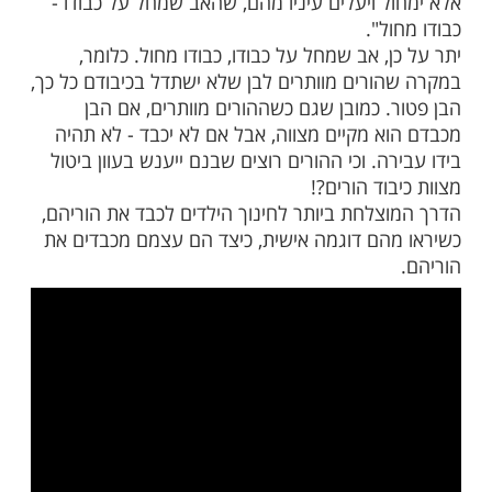
ת כיבוד הורים חשובה עד מאוד, כתב
רוך' (יו"ד רמ, יט): "אסור לאדם להכביד עולו
לדקדק בכבודו עמהם, שלא יביאם לידי מכשול,
ל ויעלים עיניו מהם, שהאב שמחל על כבודו -
ל".
, אב שמחל על כבודו, כבודו מחול. כלומר,
ורים מוותרים לבן שלא ישתדל בכיבודם כל כך,
. כמובן שגם כשההורים מוותרים, אם הבן
א מקיים מצווה, אבל אם לא יכבד - לא תהיה
ה. וכי ההורים רוצים שבנם ייענש בעוון ביטול
וד הורים?!