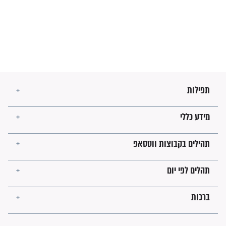
השניות האחרונות לפני מלחמה
עולמית"
מה יהיו גבולות ארץ ישראל
בזמן הגאולה?
לכל המאמרים
ישועות תהילים
פציעת הראש של החייל הפכה
לנס רפואי בזכות...