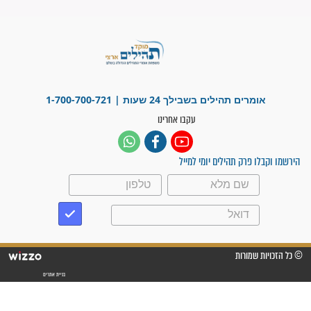
"משהו בתוכי ידע שההריון הזה
זקוק לתפילות": סיפור ישועה
מדהים בזכות התפילות מדי יום
"אשמח שתודיעו למתפללים
עלינו שהקב"ה שמע לתפילות
וחתמתי על חוזה עבודה אחרי
שנתיים של חיפוש!"
"לא להתייאש חס ושלום, גם
אם הזיווג עוד לא מגיע"