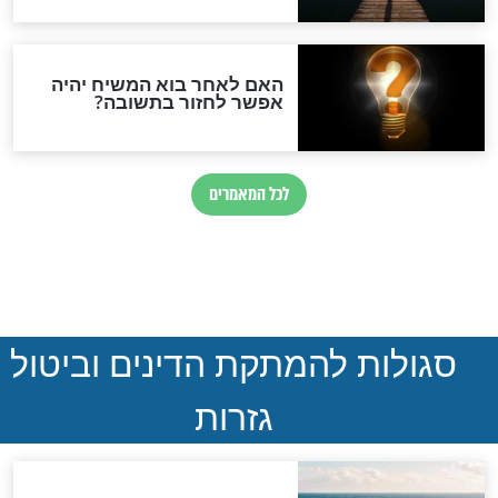
הותר לפרסום: לוחמי מילואים
נהרגו בדרום לבנון
ההסכם החשאי של טראמפ
ואיראן: בלי שקיפות ועם הרבה
סימני שאלה
המסמך האבוד שנחשף
במרתפי מוסקבה: כתב היד
הנדיר של הרשב"ם התגלה