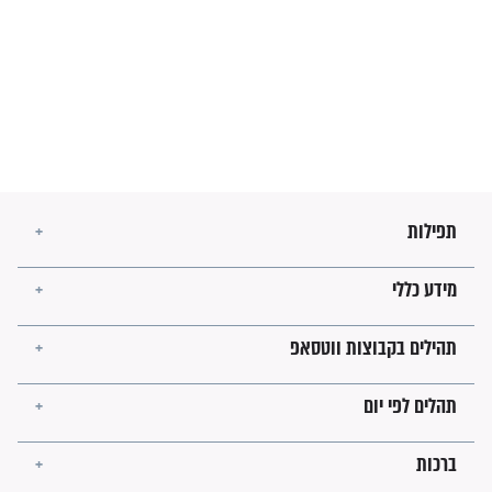
בנו של הבבא סאלי: "אלו
השניות האחרונות לפני מלחמה
עולמית"
מה יהיו גבולות ארץ ישראל
בזמן הגאולה?
לכל המאמרים
ישועות תהילים