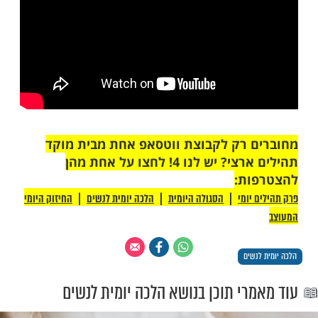
) שידו תמשיך לאחוז בסיר עד שיניח אותו
 הפלטה. וכל זה לכתחילה, אבל בדיעבד כשיש
ל להחזיר את התבשיל ולהניחו דווקא על
י רק כך התבשיל יהיה חם לסעודה, אזי גם אם
מו שלושת התנאים הללו מותר.