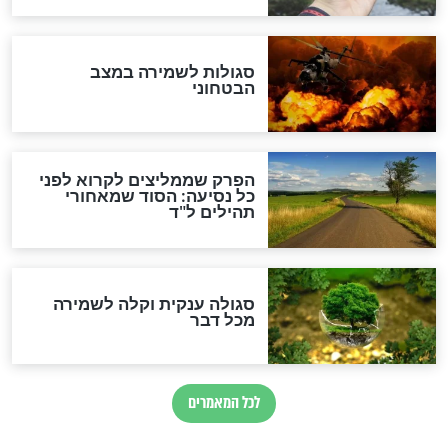
לכל המאמרים
מיסטיקה וקבלה
הרב שמואל אליהו: זה המפתח
לגאולה
זהו החוק הקוסמי שמחייב את
חורבנה של איראן לפי ספר
הזוהר הקדוש