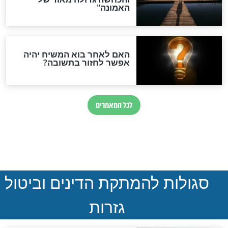
חדשות יהדות
הותר לפרסום: לוחמי מילואים
נהרגו בדרום לבנון
ההסכם החשאי של טראמפ
ואיראן: בלי שקיפות ועם הרבה
סימני שאלה
המסמך האבוד שנחשף
במרתפי מוסקבה: כתב היד
הנדיר של הרשב"ם התגלה