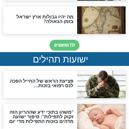
לכל המאמרים
ות להמתקת הדינים וביטול
גזרות
סגולת ע"ב שמות הקודש