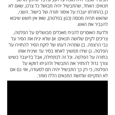
ות עוד תוכן חדש ומפתיע! התחברו לכל
מות שלנו בתהילים
בלחיצה כאן >>>​
ם שסוברים שהנחה על פלטה או טס נחושת
ת כבישול, ולהם בוודאי מותר גם להחזיר
בר היה מונח עליהם, ובלבד שיתקיימו שני
אחד, שהתבשיל יהיה מבושל כל צרכו, שאם לא
ו יעברו על איסור תורה של בישול. השני,
ה מכוסה (כגון בפלטה), שאז אין חשש שיבוא
ת האש.
וסרים להניח מאכלים מבושלים על הפלטה,
קיים שלושה תנאים: א) שלא יניח את הסיר על
ה. ב) שתהיה דעתו של לוקח הסיר להחזירו על