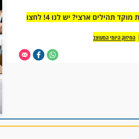
מחוברים רק לקבוצת ווטסאפ אחת מבית מוקד תהילים ארצי? יש לנו 4! לחצו
החיזוק היומי המעוצב