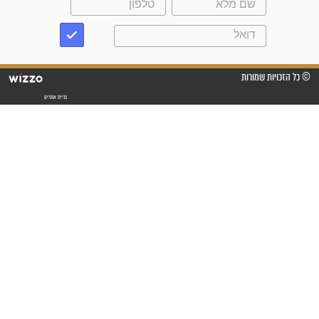
"לא להתייאש חס ושלום, גם
אם הזיווג עוד לא מגיע"
לכל המאמרים
סגולות לשמירה והגנה
פסוקים סגוליים לשמירה
בדרכים