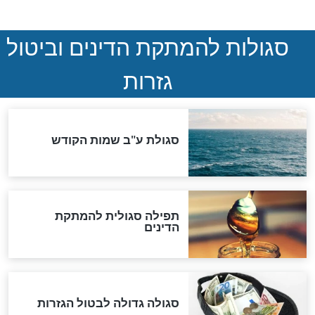
המסמך האבוד שנחשף
במרתפי מוסקבה: כתב היד
הנדיר של הרשב"ם התגלה
שורדת השואה שחוגגת 100:
"מודה לקב"ה על כל השנים"
לכל המאמרים
אחרית הימים