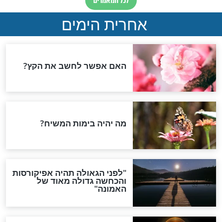
ן המרגש של נטלי
הידוענית משתפת: "מאז
צחת האחים
שאני לא עובדת בשבת
נצחו בפיגועים?
נפתח לי השפע”
מפורסמים
תה לי טוב":
"זה ניצחון גדול וחלום
שהחלה לשמור
שמתגשם": עידן עמדי
התרגש להופיע בבית הכנסת
העתיק בברלין