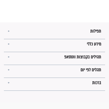
בנו של הבבא סאלי: "אלו
השניות האחרונות לפני מלחמה
עולמית"
מה יהיו גבולות ארץ ישראל
בזמן הגאולה?
לכל המאמרים
ישועות תהילים