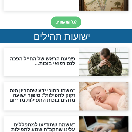
לכל המאמרים
ות להמתקת הדינים וביטול
גזרות
סגולת ע"ב שמות הקודש