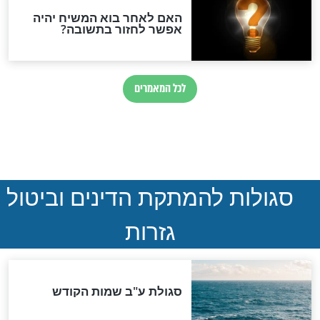
חדשות יהדות
הותר לפרסום: לוחמי מילואים
נהרגו בדרום לבנון
ההסכם החשאי של טראמפ
ואיראן: בלי שקיפות ועם הרבה
סימני שאלה
המסמך האבוד שנחשף
במרתפי מוסקבה: כתב היד
הנדיר של הרשב"ם התגלה