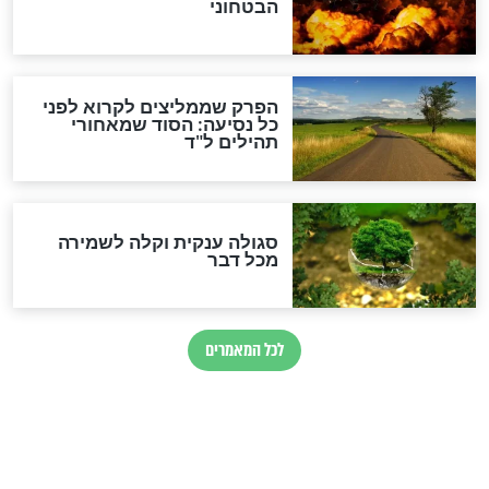
לכל המאמרים
מיסטיקה וקבלה
הרב שמואל אליהו: זה המפתח
לגאולה
זהו החוק הקוסמי שמחייב את
חורבנה של איראן לפי ספר
הזוהר הקדוש