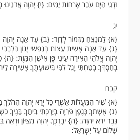
וּדְגֵי הַיָּם עֹבֵר אָרְחוֹת יַמִּים: {י} יְהוָה אֲדֹנֵינוּ מ
יג
{א} לַמְנַצֵּחַ מִזְמוֹר לְדָוִד: {ב} עַד אָנָה יְהוָה תִּש
{ג} עַד אָנָה אָשִׁית עֵצוֹת בְּנַפְשִׁי יָגוֹן בִּלְבָבִי 
יְהוָה אֱלֹהָי הָאִירָה עֵינַי פֶּן אִישַׁן הַמָּוֶת: {ה} פֶּן י
בְּחַסְדְּךָ בָטַחְתִּי יָגֵל לִבִּי בִּישׁוּעָתֶךָ אָשִׁירָה לַי
קכח
{א} שִׁיר הַמַּעֲלוֹת אַשְׁרֵי כָּל יְרֵא יְהוָה הַהֹלֵךְ בִּדְ
{ג} אֶשְׁתְּךָ כְּגֶפֶן פֹּרִיָּה בְּיַרְכְּתֵי בֵיתֶךָ בָּנֶיךָ כ
גָּבֶר יְרֵא יְהוָה: {ה} יְבָרֶכְךָ יְהוָה מִצִּיּוֹן וּרְאֵה בְּ
שָׁלוֹם עַל יִשְׂרָאֵל: