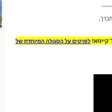
____
תברך,
 קיימא!
לפרטים על הסגולה המיוחדת של