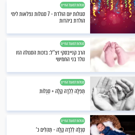
סגולות למעגל החיים
סגולות יום הולדת - 7 סגולות נפלאות לימי
הולדת ביהדות
סגולות למעגל החיים
הרב קנייבסקי זצ''ל: בזכות הסגולה הזו
נולד בני החמישי
סגולות למעגל החיים
תְּפִלָּה לְלֵדָה קַלָּה + סְגֻלּוֹת
סגולות למעגל החיים
סְגֻלָּה לְלֵדָה קַלָּה - תְּהִלִּים כ'