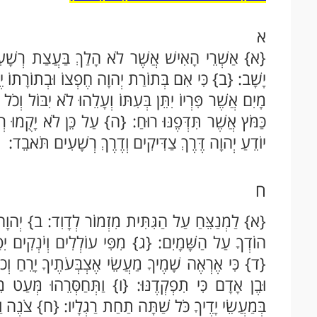
א
{א} אַשְׁרֵי הָאִישׁ אֲשֶׁר לֹא הָלַךְ בַּעֲצַת רְשָׁעִ
יָשָׁב: {ב} כִּי אִם בְּתוֹרַת יְהוָה חֶפְצוֹ וּבְתוֹרָתוֹ יֶה
מָיִם אֲשֶׁר פִּרְיוֹ יִתֵּן בְּעִתּוֹ וְעָלֵהוּ לֹא יִבּוֹל ו
כַּמֹּץ אֲשֶׁר תִּדְּפֶנּוּ רוּחַ: {ה} עַל כֵּן לֹא יָקֻמוּ רְ
יוֹדֵעַ יְהוָה דֶּרֶךְ צַדִּיקִים וְדֶרֶךְ רְשָׁעִים תֹּאבֵד:
ח
{א} לַמְנַצֵּחַ עַל הַגִּתִּית מִזְמוֹר לְדָוִד: ב} יְהוָה
הוֹדְךָ עַל הַשָּׁמָיִם: {ג} מִפִּי עוֹלְלִים וְיֹנְקִים יִסּ
{ד} כִּי אֶרְאֶה שָׁמֶיךָ מַעֲשֵׂי אֶצְבְּעֹתֶיךָ יָרֵחַ וְכו
וּבֶן אָדָם כִּי תִפְקְדֶנּוּ: {ו} וַתְּחַסְּרֵהוּ מְּעַט מ
בְּמַעֲשֵׂי יָדֶיךָ כֹּל שַׁתָּה תַחַת רַגְלָיו: {ח} צֹנֶה ו