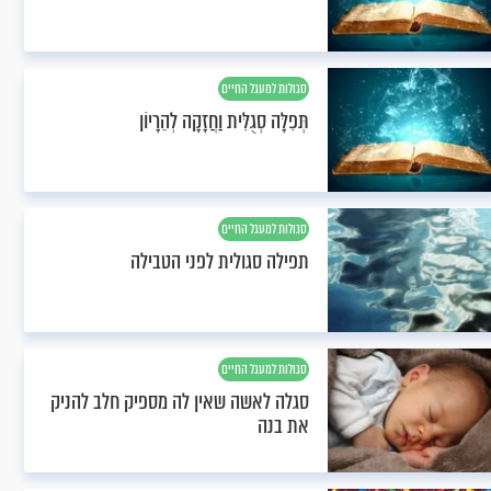
סגולות למעגל החיים
תְּפִלָּה סְגֻלִּית וַחֲזָקָה לְהֵרָיוֹן
סגולות למעגל החיים
תפילה סגולית לפני הטבילה
סגולות למעגל החיים
סגלה לאשה שאין לה מספיק חלב להניק
את בנה