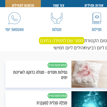
אודות תהילים
צור קשר
תרומות לתהילים
תפילות
סגולות
וואטסאפ יומי
טום הקטורת
מסור שם לתפילה בחינם
 ליום רביעי
תהילים ליום חמישי
סגולות למעגל החיים
גמילות חסדים - סגולה בדוקה לאריכות
ימים
סגולות למעגל החיים
תְּפִלָּה סְגֻלִּית לַמְּעֻבֶּרֶת