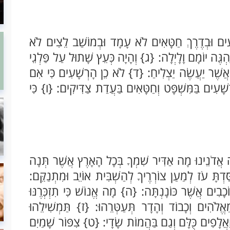
ים וּבְדֶרֶךְ חַטָּאִים לֹא עָמָד וּבְמוֹשַׁב לֵצִים לֹא
ְגֶּה יוֹמָם וָלָיְלָה: {ג} וְהָיָה כְּעֵץ שָׁתוּל עַל פַּלְגֵי
ְכֹל אֲשֶׁר יַעֲשֶׂה יַצְלִיחַ: {ד} לֹא כֵן הָרְשָׁעִים כִּי אִם
שָׁעִים בַּמִּשְׁפָּט וְחַטָּאִים בַּעֲדַת צַדִּיקִים: {ו} כִּי
 אֲדֹנֵינוּ מָה אַדִּיר שִׁמְךָ בְּכָל הָאָרֶץ אֲשֶׁר תְּנָה
ַדְתָּ עֹז לְמַעַן צוֹרְרֶיךָ לְהַשְׁבִּית אוֹיֵב וּמִתְנַקֵּם:
ֹכָבִים אֲשֶׁר כּוֹנָנְתָּה: {ה} מָה אֱנוֹשׁ כִּי תִזְכְּרֶנּוּ
ֵאֱלֹהִים וְכָבוֹד וְהָדָר תְּעַטְּרֵהוּ: {ז} תַּמְשִׁילֵהוּ
ַאֲלָפִים כֻּלָּם וְגַם בַּהֲמוֹת שָׂדָי: {ט} צִפּוֹר שָׁמַיִם