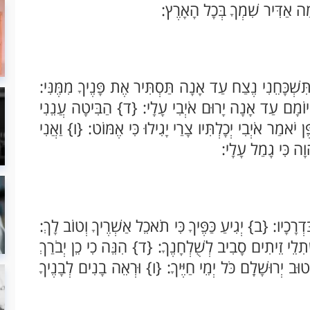
ָה אַדִּיר שִׁמְךָ בְּכָל הָאָרֶץ:
ְׁכָּחֵנִי נֶצַח עַד אָנָה תַּסְתִּיר אֶת פָּנֶיךָ מִמֶּנִּי:
יוֹמָם עַד אָנָה יָרוּם אֹיְבִי עָלָי: {ד} הַבִּיטָה עֲנֵנִי
ֹאמַר אֹיְבִי יְכָלְתִּיו צָרַי יָגִילוּ כִּי אֶמּוֹט: {ו} וַאֲנִי
הוָה כִּי גָמַל עָלָי:
רָכָיו: {ב} יְגִיעַ כַּפֶּיךָ כִּי תֹאכֵל אַשְׁרֶיךָ וְטוֹב לָךְ:
ִּשְׁתִלֵי זֵיתִים סָבִיב לְשֻׁלְחָנֶךָ: {ד} הִנֵּה כִי כֵן יְבֹרַךְ
טוּב יְרוּשָׁלִָם כֹּל יְמֵי חַיֶּיךָ: {ו} וּרְאֵה בָנִים לְבָנֶיךָ