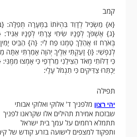
קמב
{א} מַשְׂכִּיל לְדָוִד בִּהְיוֹתוֹ בַמְּעָרָה תְפִלָּה: {
{ג} אֶשְׁפֹּךְ לְפָנָיו שִׂיחִי צָרָתִי לְפָנָיו אַגִּיד: 
בְּאֹרַח זוּ אֲהַלֵּךְ טָמְנוּ פַח לִי: {ה} הַבֵּיט יָמִין ו
לְנַפְשִׁי: {ו} זָעַקְתִּי אֵלֶיךָ יְהוָה אָמַרְתִּי אַתָּה מ
כִּי דַלּוֹתִי מְאֹד הַצִּילֵנִי מֵרֹדְפַי כִּי אָמְצוּ מִמֶּנּ
יַכְתִּרוּ צַדִּיקִים כִּי תִגְמֹל עָלָי:
תפילה
מלפניך ד' אלוקי ואלוקי אבותי
יהי רצון
שבזכות אמירת תהילים אלו שקראנו לפניך
תתמלא רחמים על עמך בית ישראל
ותפקוד למצפים לישועה בזרע קודש של קי