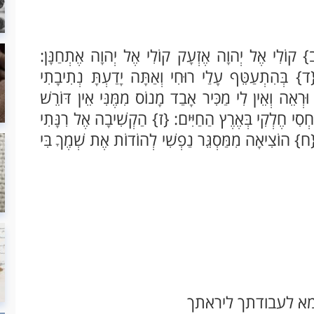
ב} קוֹלִי אֶל יְהוָה אֶזְעָק קוֹלִי אֶל יְהוָה אֶתְחַנָּן:
{ד} בְּהִתְעַטֵּף עָלַי רוּחִי וְאַתָּה יָדַעְתָּ נְתִיבָתִי
ּרְאֵה וְאֵין לִי מַכִּיר אָבַד מָנוֹס מִמֶּנִּי אֵין דּוֹרֵשׁ
ַחְסִי חֶלְקִי בְּאֶרֶץ הַחַיִּים: {ז} הַקְשִׁיבָה אֶל רִנָּתִי
ִי: {ח} הוֹצִיאָה מִמַּסְגֵּר נַפְשִׁי לְהוֹדוֹת אֶת שְׁמֶךָ בִּי
מא לעבודתך ליראתך