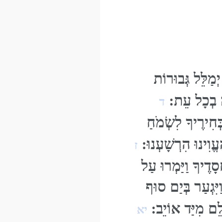
מַלֵּל גְּבוּרוֹת
ָה בְכָל עֵת:
ד
חִירֶיךָ לִשְׂמֹחַ
וִינוּ הִרְשָׁעְנוּ:
ז
דֶיךָ וַיַּמְרוּ עַל
יִּגְעַר בְּיַם סוּף
אָלֵם מִיַּד אוֹיֵב:
יא