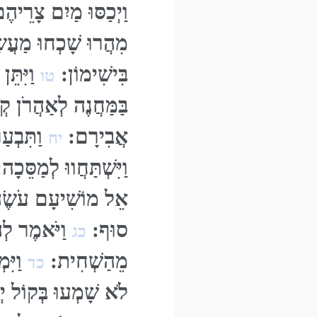
וַיְכַסּוּ מַיִם צָרֵ
מִהֲרוּ שָׁכְחוּ מַעֲש
בִּישִׁימוֹן:
וַיִּתֵּ
טו
בַּמַּחֲנֶה לְאַהֲרֹן ק
אֲבִירָם:
וַתִּבְע
יח
וַיִּשְׁתַּחֲווּ לְמַסֵּכָ
אֵל מוֹשִׁיעָם עֹשֶׂה
סוּף:
וַיֹּאמֶר לְה
כג
מֵהַשְׁחִית:
וַיִּ
כד
לֹא שָׁמְעוּ בְּקוֹל י