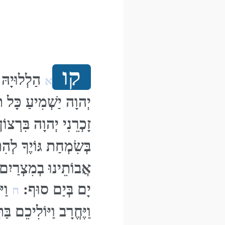
קו
הַלְלוּיָהּ
א
יְהוָה יַשְׁמִיעַ כָּל ת
זָכְרֵנִי יְהוָה בִּרְצוֹן
בְּשִׂמְחַת גּוֹיֶךָ לְה
אֲבוֹתֵינוּ בְמִצְרַיִם
יָם בְּיַם סוּף:
וַיּ
ח
וַיֶּחֱרָב וַיּוֹלִיכֵם בּ