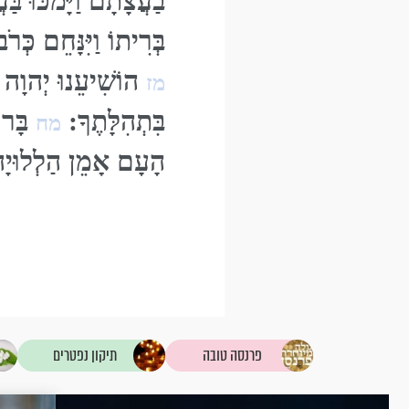
בַעֲצָתָם וַיָּמֹכּוּ בַּ
בְּרִיתוֹ וַיִּנָּחֵם כ
הוֹשִׁיעֵנוּ יְהוָה אֱ
מז
בִּתְהִלָּתֶךָ:
בָּרו
מח
הָעָם אָמֵן הַלְלוּיָה
פרנסה טובה
תיקון נפטרים