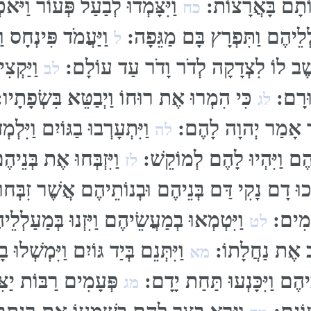
ָרוֹתָם בָּאֲרָצוֹת:
וַיִּצָּמְדוּ לְבַעַל פְּעוֹר וַיֹּא
כח
ַלְלֵיהֶם וַתִּפְרָץ בָּם מַגֵּפָה:
וַיַּעֲמֹד פִּינְחָס וַ
ל
שֶׁב לוֹ לִצְדָקָה לְדֹר וָדֹר עַד עוֹלָם:
וַיַּקְצ
לב
בוּרָם:
כִּי הִמְרוּ אֶת רוּחוֹ וַיְבַטֵּא בִּשְׂפָתָיו
לג
 אָמַר יְהוָה לָהֶם:
וַיִּתְעָרְבוּ בַגּוֹיִם וַיִּל
לה
יהֶם וַיִּהְיוּ לָהֶם לְמוֹקֵשׁ:
וַיִּזְבְּחוּ אֶת בְּנֵי
לז
ְּכוּ דָם נָקִי דַּם בְּנֵיהֶם וּבְנוֹתֵיהֶם אֲשֶׁר זִבְּחוּ 
ָּמִים:
וַיִּטְמְאוּ בְמַעֲשֵׂיהֶם וַיִּזְנוּ בְּמַעַלְל
לט
עֵב אֶת נַחֲלָתוֹ:
וַיִּתְּנֵם בְּיַד גּוֹיִם וַיִּמְשְׁלו
מא
יהֶם וַיִּכָּנְעוּ תַּחַת יָדָם:
פְּעָמִים רַבּוֹת יַצִּ
מג