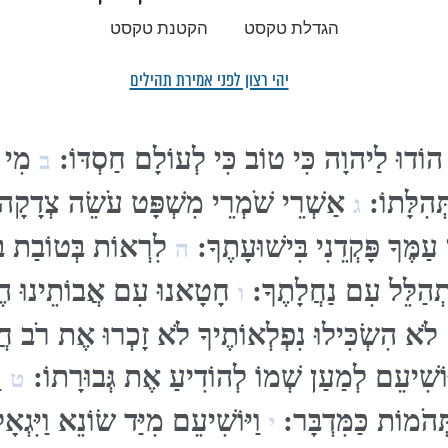
הגדלת טקסט
הקטנת טקסט
יהי רצון לפני אמירת תהילים
 הוֹדוּ לַיהוָה כִּי טוֹב כִּי לְעוֹלָם חַסְדּוֹ:
מִי יְ
ב
ְּהִלָּתוֹ:
אַשְׁרֵי שֹׁמְרֵי מִשְׁפָּט עֹשֵׂה צְדָק
ג
 עַמֶּךָ פָּקְדֵנִי בִּישׁוּעָתֶךָ:
לִרְאוֹת בְּטוֹבַת בְּ
ה
ִתְהַלֵּל עִם נַחֲלָתֶךָ:
חָטָאנוּ עִם אֲבוֹתֵינוּ הֶעֱ
ו
 לֹא הִשְׂכִּילוּ נִפְלְאוֹתֶיךָ לֹא זָכְרוּ אֶת רֹב חֲסָ
וֹשִׁיעֵם לְמַעַן שְׁמוֹ לְהוֹדִיעַ אֶת גְּבוּרָתוֹ:
וַ
ט
ַתְּהֹמוֹת כַּמִּדְבָּר:
וַיּוֹשִׁיעֵם מִיַּד שׂוֹנֵא וַיִּגְ
י