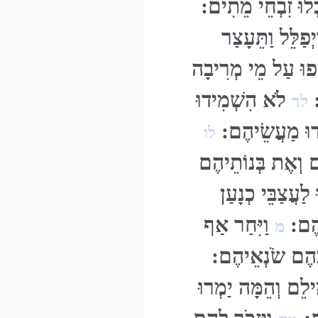
כְלוּ זִבְחֵי מֵתִים:
יְפַלֵּל וַתֵּעָצַר
ִיפוּ עַל מֵי מְרִיבָה
:
לֹא הִשְׁמִידוּ
לד
ְמְדוּ מַעֲשֵׂיהֶם:
לו
הֶם וְאֶת בְּנוֹתֵיהֶם
לַעֲצַבֵּי כְנָעַן
ֵיהֶם:
וַיִּחַר אַף
מ
ּ בָהֶם שֹׂנְאֵיהֶם:
ילֵם וְהֵמָּה יַמְרוּ