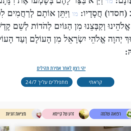
עֲוֹנָם:
וַיַּרְא בַּצַּר לָהֶם בְּשָׁמְעוֹ אֶת רִנָּת
מד
ְּרֹב (חסדו) חֲסָדָיו:
וַיִּתֵּן אוֹתָם לְרַחֲמִים לִפ
מו
לֹהֵינוּ וְקַבְּצֵנוּ מִן הַגּוֹיִם לְהֹדוֹת לְשֵׁם קָדְשֶׁ
ּךְ יְהוָה אֱלֹהֵי יִשְׂרָאֵל מִן הָעוֹלָם וְעַד הָעוֹ
ּ:
יהי רצון לאחר אמירת תהילים
קראתי
מתפללים עליך 24/7
רפואה שלמה
זרע של קיימא
מציאת זוגיות