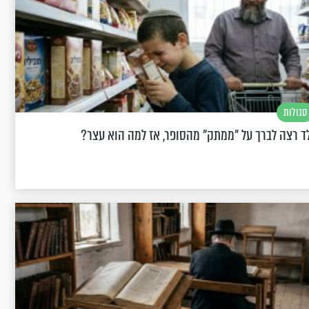
סגולות
ד רצה לברך על "ממתק" מהסופר, אז למה הוא עצר?