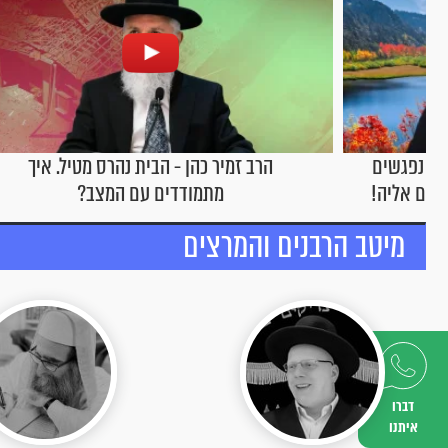
כהן - הבית נהרס מטיל. איך
הרב זמיר כהן - איך לגד
מודדים עם המצב?
עצמי?
מיטב הרבנים והמרצים
דברו
איתנו