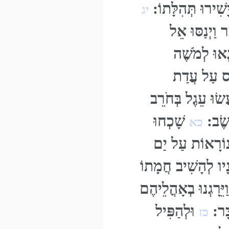
ָשִׁירוּ תְּהִלָּתוֹ:
יג
ָר וַיְנַסּוּ אֵל
נְאוּ לְמֹשֶׁה
כַס עַל עֲדַת
שׂוּ עֵגֶל בְּחֹרֵב
ֵשֶׂב:
שָׁכְחוּ
כא
וֹרָאוֹת עַל יַם
ָיו לְהָשִׁיב חֲמָתוֹ
יֵּרָגְנוּ בְאָהֳלֵיהֶם
בָּר:
וּלְהַפִּיל
כז