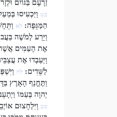
זַרְעָם בַּגּוֹיִם וּלְז
וַיַּכְעִיסוּ בְּמַע
כט
הַמַּגֵּפָה:
וַתֵּחָ
לא
וַיֵּרַע לְמֹשֶׁה בַּעֲ
אֶת הָעַמִּים אֲשֶׁר
וַיַּעַבְדוּ אֶת עֲצַבֵּ
לַשֵּׁדִים:
וַיִּשְׁפ
לח
וַתֶּחֱנַף הָאָרֶץ בַּד
יְהוָה בְּעַמּוֹ וַיְתָ
וַיִּלְחָצוּם אוֹיְבֵ
מב