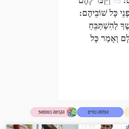
ָם:
וַיִּזְכֹּר לָהֶם
מה
ְנֵי כָּל שׁוֹבֵיהֶם:
ךָ לְהִשְׁתַּבֵּחַ
לָם וְאָמַר כָּל
הצלחה בחיים
הקדשה בווטסאפ