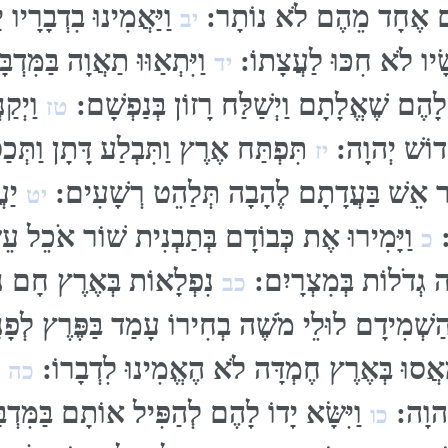
יהֶם אֶחָד מֵהֶם לֹא נוֹתָר:
וַיַּאֲמִינוּ בִדְבָרָיו י
יב
ָׂיו לֹא חִכּוּ לַעֲצָתוֹ:
וַיִּתְאַוּוּ תַאֲוָה בַּמִּדְבּ
יד
ן לָהֶם שֶׁאֱלָתָם וַיְשַׁלַּח רָזוֹן בְּנַפְשָׁם:
וַיְקַ
טז
ְדוֹשׁ יְהוָה:
תִּפְתַּח אֶרֶץ וַתִּבְלַע דָּתָן וַתְּ
יז
ַר אֵשׁ בַּעֲדָתָם לֶהָבָה תְּלַהֵט רְשָׁעִים:
יַעֲ
יט
ה:
וַיָּמִירוּ אֶת כְּבוֹדָם בְּתַבְנִית שׁוֹר אֹכֵל ע
כ
 גְדֹלוֹת בְּמִצְרָיִם:
נִפְלָאוֹת בְּאֶרֶץ חָם נ
כב
ַשְׁמִידָם לוּלֵי מֹשֶׁה בְחִירוֹ עָמַד בַּפֶּרֶץ לְפָנ
מְאֲסוּ בְּאֶרֶץ חֶמְדָּה לֹא הֶאֱמִינוּ לִדְבָרוֹ:
וַ
כה
ְהוָה:
וַיִּשָּׂא יָדוֹ לָהֶם לְהַפִּיל אוֹתָם בַּמִּדְ
כו