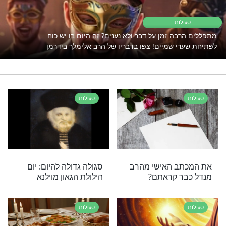
יש פתרון!
נסו את זה >>>
ה
ישועה
הרב אלימלך בידרמן
רי תוכן בנושא סגולות
ות
 זמן על דבר ולא נענים? זה היום בו יש כוח