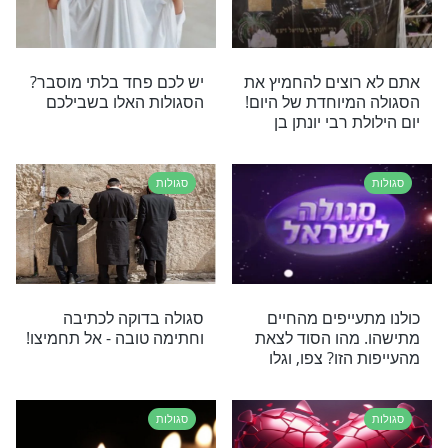
ה המיוחדת שגורמת
סגולות לגרש את השטן לפני
שבת
סגולות
 נגד כישופים
אל תפספסו! אלו 9 הדקות
שיכולות להשפיע על חייכם