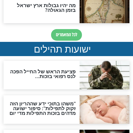
ות להמתקת הדינים וביטול
גזרות
סגולת ע"ב שמות הקודש
תפילה סגולית להמתקת
הדינים