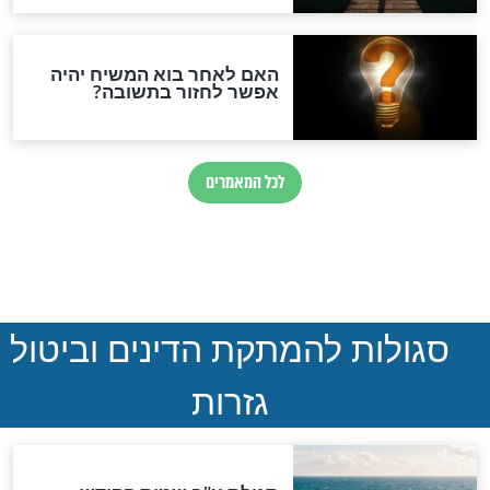
ההסכם החשאי של טראמפ
ואיראן: בלי שקיפות ועם הרבה
סימני שאלה
המסמך האבוד שנחשף
במרתפי מוסקבה: כתב היד
הנדיר של הרשב"ם התגלה
שורדת השואה שחוגגת 100:
"מודה לקב"ה על כל השנים"