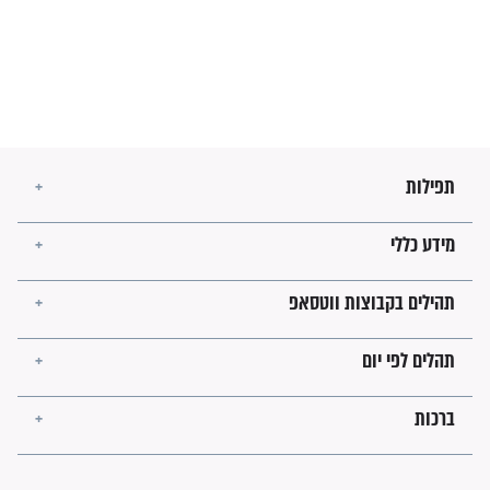
מה יהיו גבולות ארץ ישראל
בזמן הגאולה?
לכל המאמרים
ישועות תהילים
פציעת הראש של החייל הפכה
לנס רפואי בזכות...
"משהו בתוכי ידע שההריון הזה