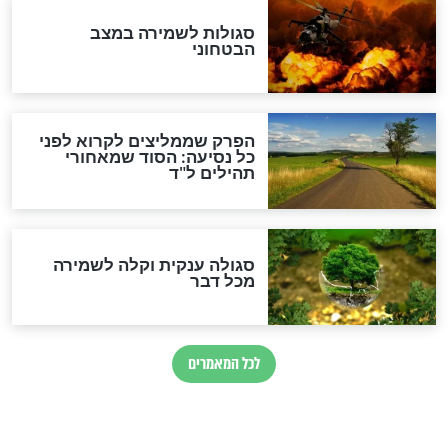
הרב שמואל אליהו: זה המפתח
לגאולה
זהו החוק הקוסמי שמחייב את
חורבנה של איראן לפי ספר
הזוהר הקדוש
בנו של הבבא סאלי: "אלו
השניות האחרונות לפני מלחמה
עולמית"