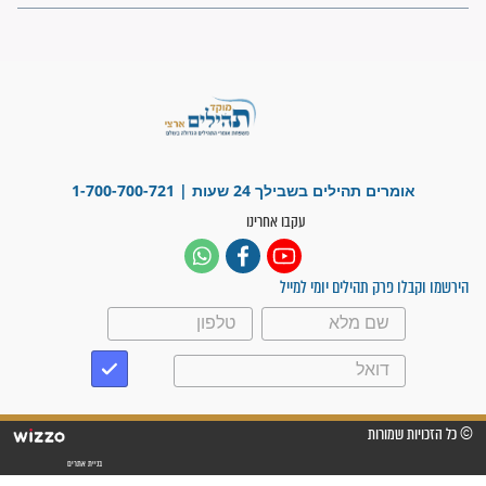
"משהו בתוכי ידע שההריון הזה
זקוק לתפילות": סיפור ישועה
מדהים בזכות התפילות מדי יום
"אשמח שתודיעו למתפללים
עלינו שהקב"ה שמע לתפילות
וחתמתי על חוזה עבודה אחרי
שנתיים של חיפוש!"
"לא להתייאש חס ושלום, גם
אם הזיווג עוד לא מגיע"