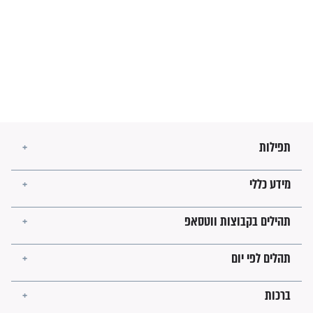
מה יהיו גבולות ארץ ישראל
בזמן הגאולה?
לכל המאמרים
ישועות תהילים
פציעת הראש של החייל הפכה
לנס רפואי בזכות...