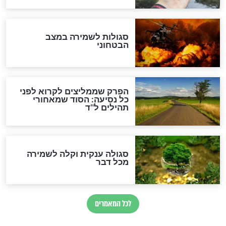
הרב שמואל אליהו: זה המפתח
לגאולה
זהו החוק הקוסמי שמחייב את
חורבנה של איראן לפי ספר
הזוהר הקדוש
בנו של הבבא סאלי: "אלו
השניות האחרונות לפני מלחמה
עולמית"