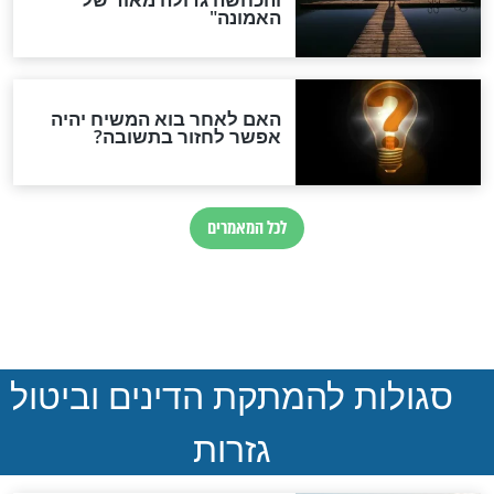
נהרגו בדרום לבנון
ההסכם החשאי של טראמפ
ואיראן: בלי שקיפות ועם הרבה
סימני שאלה
המסמך האבוד שנחשף
במרתפי מוסקבה: כתב היד
הנדיר של הרשב"ם התגלה
שורדת השואה שחוגגת 100: