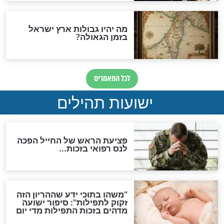
ות להמתקת הדינים וביטול
גזרות
סגולת ע"ב שמות הקודש
תפילה סגולית להמתקת
הדינים