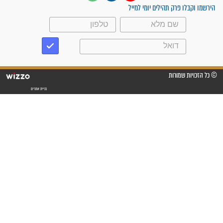
עלינו שהקב"ה שמע לתפילות
וחתמתי על חוזה עבודה אחרי
שנתיים של חיפוש!"
"לא להתייאש חס ושלום, גם
אם הזיווג עוד לא מגיע"
לכל המאמרים
סגולות לשמירה והגנה
פסוקים סגוליים לשמירה
בדרכים