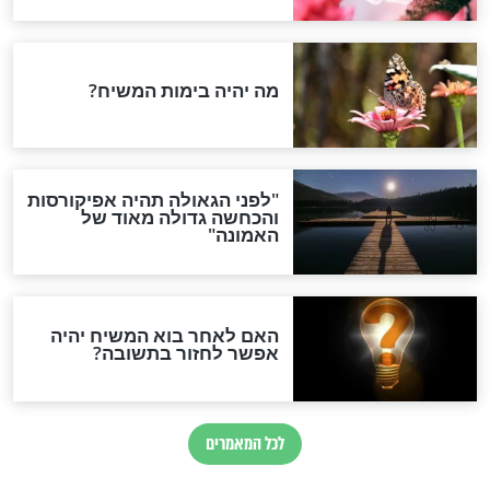
לה אנו מחזקים
שחקן הכדורגל שהפך לרב:
ת מידת הביטחון
"שאלתי, מה זה שיעור
תורה?"
חדשות יהדות
הותר לפרסום: לוחמי מילואים
נהרגו בדרום לבנון
ההסכם החשאי של טראמפ
ואיראן: בלי שקיפות ועם הרבה
סימני שאלה