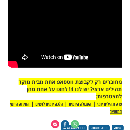
ות עוד תוכן חדש ומפתיע! התחברו לכל
מות שלנו בתהילים
בלחיצה כאן >>>​