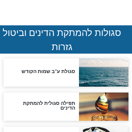
המסמך האבוד שנחשף
במרתפי מוסקבה: כתב היד
הנדיר של הרשב"ם התגלה
שורדת השואה שחוגגת 100:
"מודה לקב"ה על כל השנים"
לכל המאמרים
אחרית הימים