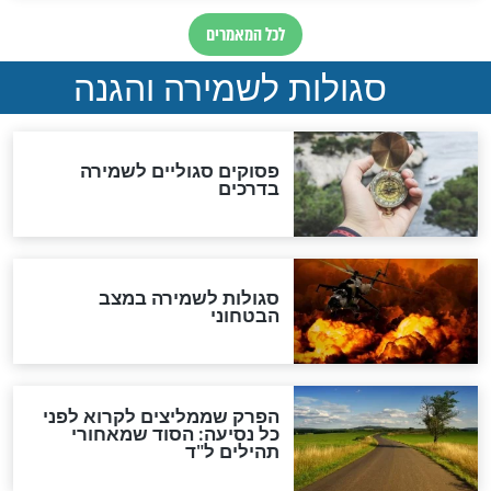
סגולה למתוק הדינים
כשממשמשים ובאים
לכל המאמרים
מיסטיקה וקבלה
הרב שמואל אליהו: זה המפתח
לגאולה