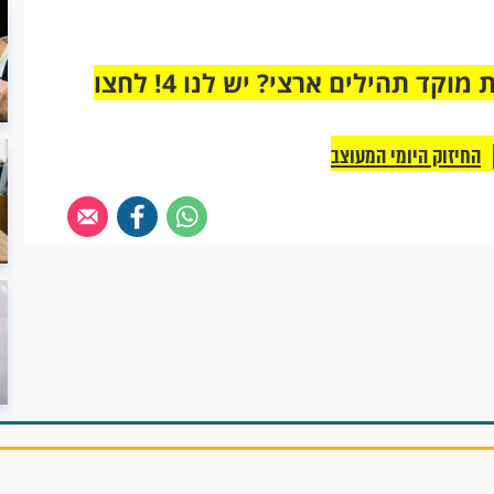
מחוברים רק לקבוצת ווטסאפ אחת מבית מוקד תהילים ארצי? יש לנו 4! לחצו
החיזוק היומי המעוצב