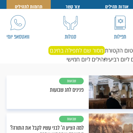
אודות תהילים
צור קשר
תרומות לתהילים
תפילות
סגולות
וואטסאפ יומי
טום הקטורת
מסור שם לתפילה בחינם
 ליום רביעי
תהילים ליום חמישי
שבועות
פנינים לחג שבועות
שבועות
למה הציע ה' לבני עשיו לקבל את התורה?