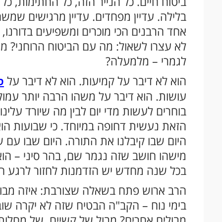
ביטוח חיים. כל הנייר הזה, כל החתימות, כל 
בלילה. עדיין מפחדים. עדיין מרגישים שמש
אחד הרבנים הכי מוכרים ומשפיעים בדורנ
לא עצרו לשאול: מה עם הביטוח הרוחני? 
לגמרי – מלמעלה?
הוא לא דיבר על קמיעות. הוא לא דיבר על
ס
עושות. הוא דיבר על משהו הרבה יותר עמוק
בוחרים לעשות מדי יום לבין מה שיורד עלינ
הזאת נעשית דחופה במיוחד. כי שבועות הוא
היום שבו קיבלנו את התורה. היום שבו עם
מישהו חושב שזה נגמר שם, בהר סיני – ה
בכל שנה מחדש יש הזדמנות לחזור לרגע ה
הרב ארוש פתח בשאלה שצורבת: איזה מבול י
בימי נוח – הקב"ה הבטיח שזה לא יקרה שוב,
מבולים אחרים? מבול של קשיים, של מחלות,