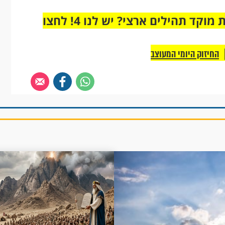
מחוברים רק לקבוצת ווטסאפ אחת מבית מוקד תהילים ארצי? יש לנו 4! לחצו
החיזוק היומי המעוצב