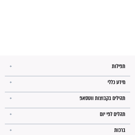
זהו החוק הקוסמי שמחייב את
חורבנה של איראן לפי ספר
הזוהר הקדוש
בנו של הבבא סאלי: "אלו
השניות האחרונות לפני מלחמה
עולמית"
מה יהיו גבולות ארץ ישראל
בזמן הגאולה?
לכל המאמרים