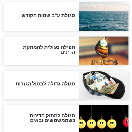
המסמך האבוד שנחשף
במרתפי מוסקבה: כתב היד
הנדיר של הרשב"ם התגלה
שורדת השואה שחוגגת 100:
"מודה לקב"ה על כל השנים"
לכל המאמרים
אחרית הימים