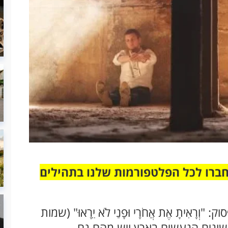
חברו לכל הפלטפורמות שלנו בתהילים
רָאִיתָ אֶת אֲחֹרָי וּפָנַי לֹא יֵרָאוּ" (שמות
ת שונים הנעשים בארץ ויש מהם גם