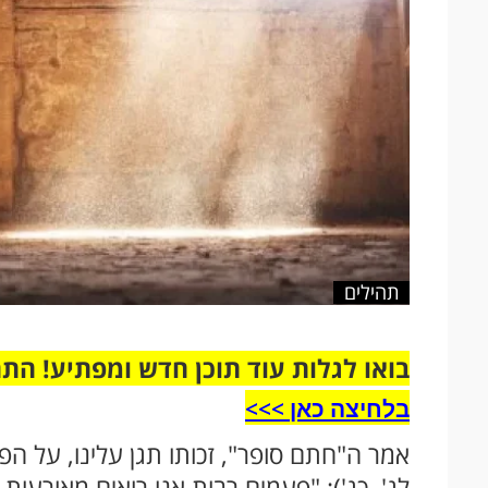
תהילים
בואו לגלות עוד תוכן חדש ומפתיע! הת
בלחיצה כאן >>>​
אמר ה"חתם סופר", זכותו תגן עלינו, על הפסוק: "וְ
לג', כג'): "פעמים רבות אנו רואים מאורעו