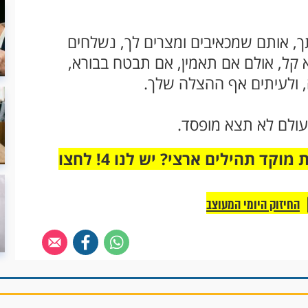
ך, אותם שמכאיבים ומצרים לך, נשלחים
 קל, אולם אם תאמין, אם תבטח בבורא,
, ולעיתים אף ההצלה שלך.
עולם לא תצא מופסד.
מחוברים רק לקבוצת ווטסאפ אחת מבית מוקד תהילים ארצי? יש לנו 4! לחצו
החיזוק היומי המעוצב