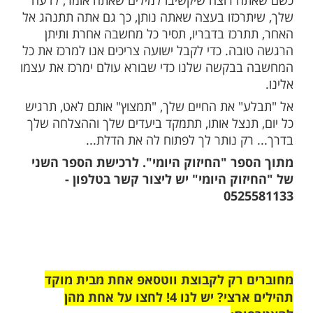
ל כך קשה היה לי לבלוע אותם!" "לבלוע?!"
רופא, "מה פתאום לבלוע?! כדורים לגרון יש
הרב שלום מאיר וולך)
 בהן אנו מתפללים ובולעים מילים, לומדים
ך כדי משחקים בטלפון, מקיימים מצוות
על ארוחת הערב... במקום "למצוץ" את הדבר
ים" אותו. כדי להירפא מכאב גרון, כדי שתהיה
דור, צריך למצוץ אותו. כדי להצליח, לקבל
יכים אנו להתמקד במעשה עצמו בשעת
א לחטוף את המעשה ולעשות אותו שולי.
 רוצה שיקשיבו למילים שאתה אומר, לדעה
רכזו בעצה שאתה נותן, כך גם אתה תתנהג אל
רכז בדבריו, תסיר כל מחשבה אחרת ותיתן
בה. כדי לקבל ישועה צריכים אנו למרכז את כל