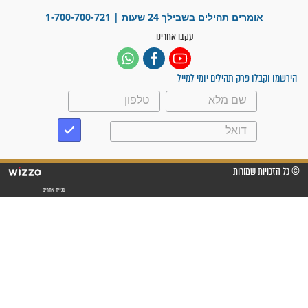
"משהו בתוכי ידע שההריון הזה
זקוק לתפילות": סיפור ישועה
מדהים בזכות התפילות מדי יום
"אשמח שתודיעו למתפללים
עלינו שהקב"ה שמע לתפילות
וחתמתי על חוזה עבודה אחרי
שנתיים של חיפוש!"
"לא להתייאש חס ושלום, גם
אם הזיווג עוד לא מגיע"