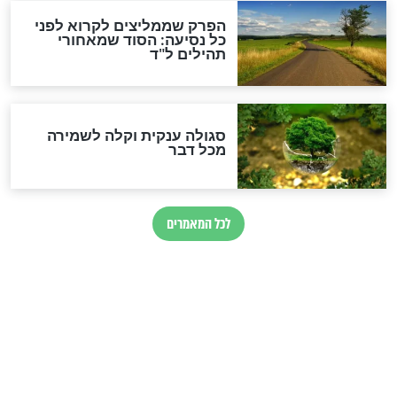
מיסטיקה וקבלה
הרב שמואל אליהו: זה המפתח
לגאולה
זהו החוק הקוסמי שמחייב את
חורבנה של איראן לפי ספר
הזוהר הקדוש
בנו של הבבא סאלי: "אלו
השניות האחרונות לפני מלחמה
עולמית"