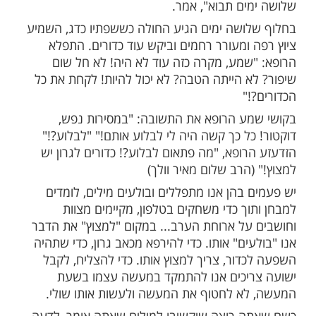
ות עוד תוכן חדש ומפתיע! התחברו לכל
מות שלנו בתהילים
בלחיצה כאן >>>​
ר הגיע אל הרופא. "מה לך?" שאל הרופא, אך
 קיבל. שפתיו של החולה דובבות אולם קול לא
ד הוא לחלוטין, גרונו דלוק. הרופא לא התרגש,
תרופת פלאים. רשם לחולה כדורים לגרון, "הם
ם, מחר תרגיש הקלה, מחרתיים שיפור, בעוד
ים תבוא", אמר.
ושה ימים הגיע החולה כששפתיו כדג, השמיע
 ומעורר רחמים וביקש עוד כדורים. התפלא
שמע, מקרה כזה עוד לא היה! לא חל שום
א הייתה הטבה? לא יכול להיות! לקחת את כל
"
ע הרופא את התשובה: "במסירות נפש,