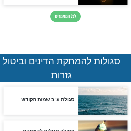
הותר לפרסום: לוחמי מילואים
נהרגו בדרום לבנון
ההסכם החשאי של טראמפ
ואיראן: בלי שקיפות ועם הרבה
סימני שאלה
המסמך האבוד שנחשף
במרתפי מוסקבה: כתב היד
הנדיר של הרשב"ם התגלה