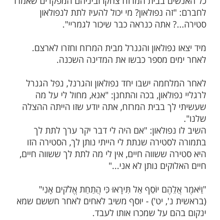
רחשי ליבם של החיילים, למצב רוחם ולמידת
ו לכוחות הנפש שבהם.
 השניים לצאת מבית המרזח, אחד המפקדים
תשומת לב חבריו, הצביע על נפולאון ואמר:
בחור שיושב מולנו הוא המצביא נפולאון!"
את נפולאון והגנרל האדימו פניהם, מיד
נרל, נתן סטירה חזקה בפניו של נפולאון
א מכאן שיכור שכמותך".
ם בבית המרזח צחקו וביניהם המפקדים שאמרו
ה נפולאון? מי יכול להעיז לתת לנפולאון
? אתה כנראה כבר שיכור לגמריי".