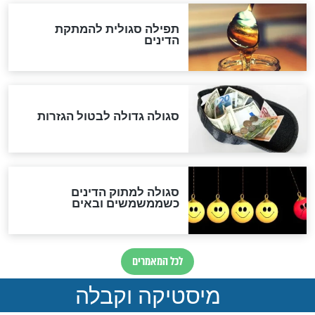
שורדת השואה שחוגגת 100:
"מודה לקב"ה על כל השנים"
"נביא בעיר": מכירת המחלה
לגוי והוספת השם חזקיהו
לרפואת הרב דב הכהן קוק
לכל המאמרים
אחרית הימים