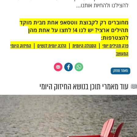
יוסף: "שמא אני במקומו של הקב"ה? אם הייתי
ע לכם האם אני יכול? והלא אתם כולכם
יי רעה והקב"ה חשבה לטובה והיאך אני לבדי
ע לכם? אם ירצה הבורא הוא יעניש אתכם
ני לא יכול להיות במקומו..." (רש"י)
יו של האדם לעיתים הוא מקבל "סטירות"
לא תמיד הוא מקבלם באהבה, לעיתים בועט
ח דברים כלפי מעלה, שואל שאלות ונכנס לעצב
לדעת שה"סטירות" הללו שוות לפעמים חיים!
ראה זאת מיד, לעיתים ייקח ימים, שנים ואולי רק