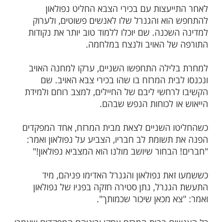
מות שלנו בתהילים
בלחיצה כאן >>>​
ו הצלה? מאמר מחזק
צרפתי נפולאון וחייליו נלחמו במדינה שכנה.
יו קשים, המדינה השכנה הייתה חזקה ולא
וצמת צבא נפולאון.
יעצות עם בכירי הצבא החליט נפולאון
וא והגנרל שלו לאנשים פשוטים, ולערוק
שכנה. שם יוכלו ללמוד טוב יותר את נקודות
ל האויב ולנצח במלחמה.
ילה התחפשו השניים, ערקו למחנה האויב
ית המרזח בו שהו בכירי צבא האויב. שם