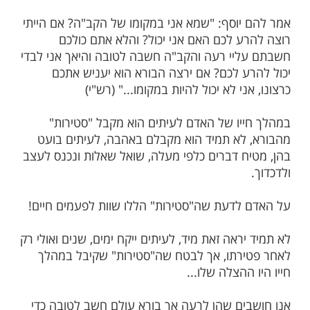
נפולאון והגנרל מבית המרזח וחזרו לארצם.
ם מספר כבשו את המדינה השכנה.
חמה ישבו יחד נפולאון והגרנל, נפל הגנרל
ולאון, בכה והתחנן: "אנא, מחול לי על מה
ך בבית המרזח, אתה יודע שזו הייתה ההצלה
פולאון: "אם היה לי דבר יקר ערך לתת לך
סטירה שנתת לי הייתי נותן לך, הסטירה הזו
 ששווה חיים, אין לי מה לתת לך ששווה חיים,
קים נותן לא אני..."
לֵהֶם יוֹסֵף אַל תִּירָאוּ כִּי הֲתַחַת אֱלֹקים אָנִי"
נ', יט') - יוסף משיב לאחים לאחר חששם שמא
ם על שמכרו אותו לעבד.