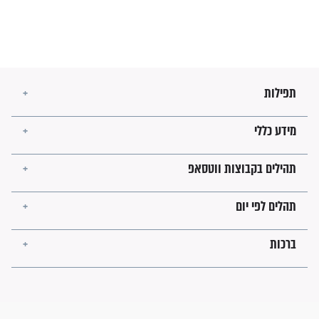
לכל המאמרים
ישועות תהילים
פציעת הראש של החייל הפכה
לנס רפואי בזכות...
"משהו בתוכי ידע שההריון הזה
זקוק לתפילות": סיפור ישועה
מדהים בזכות התפילות מדי יום