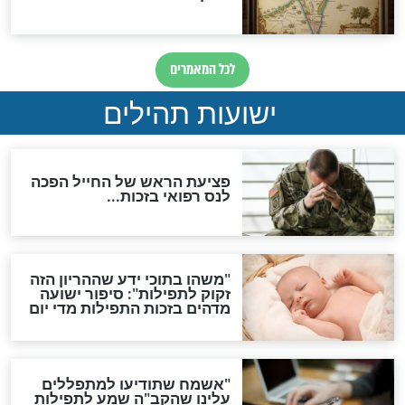
ות להמתקת הדינים וביטול
גזרות
סגולת ע"ב שמות הקודש
תפילה סגולית להמתקת
הדינים