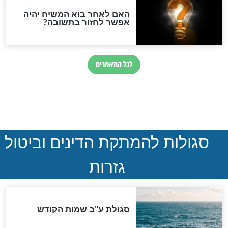
המסמך האבוד שנחשף
במרתפי מוסקבה: כתב היד
הנדיר של הרשב"ם התגלה
שורדת השואה שחוגגת 100:
"מודה לקב"ה על כל השנים"
"נביא בעיר": מכירת המחלה
לגוי והוספת השם חזקיהו
לרפואת הרב דב הכהן קוק