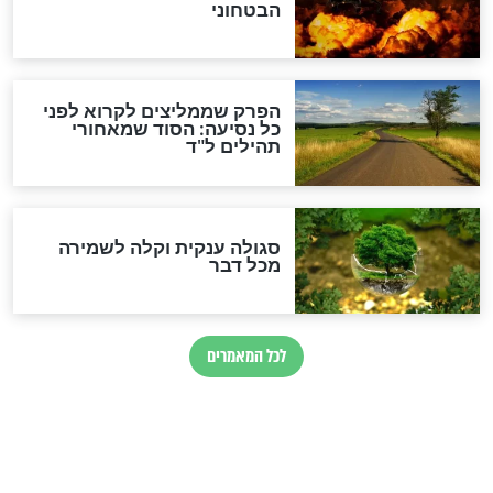
לגאולה
זהו החוק הקוסמי שמחייב את
חורבנה של איראן לפי ספר
הזוהר הקדוש
בנו של הבבא סאלי: "אלו
השניות האחרונות לפני מלחמה
עולמית"
מה יהיו גבולות ארץ ישראל
בזמן הגאולה?