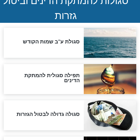
המסמך האבוד שנחשף
במרתפי מוסקבה: כתב היד
הנדיר של הרשב"ם התגלה
שורדת השואה שחוגגת 100:
"מודה לקב"ה על כל השנים"
לכל המאמרים
אחרית הימים