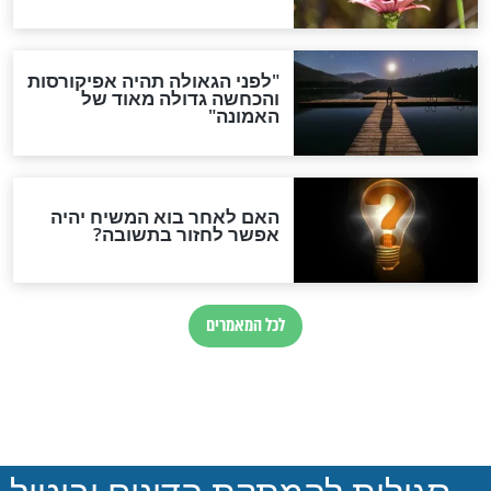
הרב המקובל יצחק
לא תאמינו: ’’אתה תשב
ל את מערכות
ותלמד ואני...’’ מה עומד
האחרונות?
מאחורי ההסכם בין איש
העסקים לאברך הצעיר?
חדשות יהדות
הותר לפרסום: לוחמי מילואים
נהרגו בדרום לבנון
ההסכם החשאי של טראמפ
ואיראן: בלי שקיפות ועם הרבה
סימני שאלה