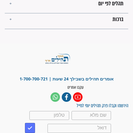
ישועות תהילים
פציעת הראש של החייל הפכה
לנס רפואי בזכות...
"משהו בתוכי ידע שההריון הזה
זקוק לתפילות": סיפור ישועה
מדהים בזכות התפילות מדי יום
"אשמח שתודיעו למתפללים
עלינו שהקב"ה שמע לתפילות