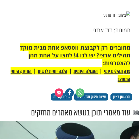
מר כי התעוררות התשובה בארץ הקודש, תשפיע
הקורונה המתפשט בסין ומאיים לפגוע במדינות
לציון ערך תפילת הרש"ש למען כלל ישראל,
זירות קשות. בסיום העצרת, עברו המתפללים
שון לציון לברכה, לגזירת בי"ד ולחלאקה לילדי