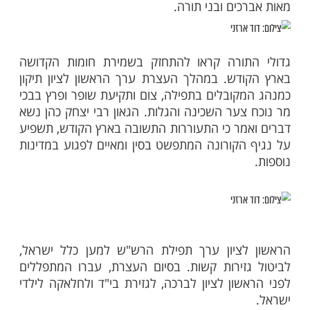
ות עוד תוכן חדש ומפתיע! התחברו לכל
מות שלנו בתהילים
בלחיצה כאן >>>​
, ערב ט' בשבט, נערכה בשכונת שמואל הנביא
 עצרת תיקון שובבי"ם, חיזוק והתעוררות. את
רכה המועצה הדתית בירושלים, בראשות
ציון הגאון רבי שלמה משה עמאר, והגאון הצדיק
 כהן - רב שכונת שמואל הנביא, ובהשתתפות
ים ובני תורה.
תורה קראו להתחזק בשמירת חומות הקדושה
דש. במהלך העצרת ערך הראשון לציון תיקון
קובלים בתפילה, צום ותקיעת שופר ופרץ בבכי
צער השכינה והגלות. הגאון רבי יצחק כהן נשא