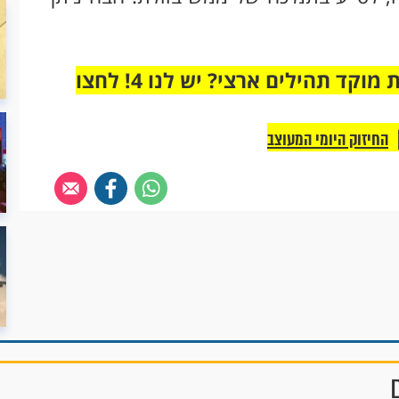
מחוברים רק לקבוצת ווטסאפ אחת מבית מוקד תהילים ארצי? יש לנו 4! לחצו
החיזוק היומי המעוצב