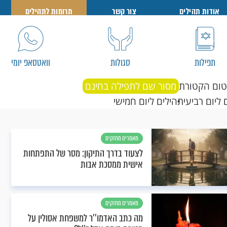
אודות תהילים
צור קשר
תרומות לתהילים
תפילות
סגולות
וואטסאפ יומי
טום הקטורת
מסור שם לתפילה בחינם
 ליום רביעי
תהילים ליום חמישי
מאמרים מחזקים
לצעוד בדרך התיקון: מסר של התפתחות
אישית ממסכת אבות
מאמרים מחזקים
מה כתב האדמו''ר למשפחת אסולין על