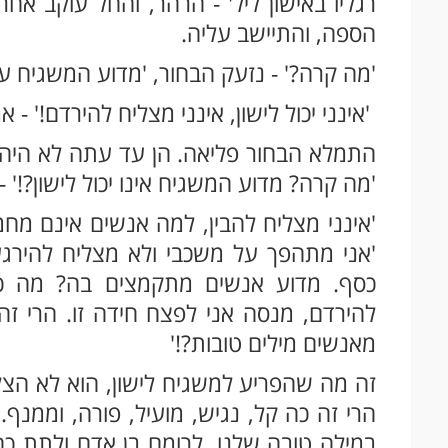
רגליו באישון ליל' - הרהר, והחל עוקב אחר
הספה, והתיישב עליה.
'מה קרה?' - נזעק הבחור, 'מדוע המשגיח 
'אינני יכול לישון, אינני מצליח להירדם!' - 
התמלא הבחור פליאה. הן עד עתה לא היה ידו
'מה קרה? מדוע המשגיח אינו יכול לישון?!' 
'אינני מצליח להבין, למה אנשים אינם מחמ
'אני מתהפך על משכבי ולא מצליח להירגע
כסף. מדוע אנשים מתקמצים בה? מה כל
להירדם, מנסה אני לפצח חידה זו. הרי זה
מאנשים מילים טובות?!'
זה מה שהפריע למשגיח לישון, הוא לא הצל
הרי זה כה קל, נגיש, מועיל, פורה, וממנף.
במילה טובה שלנו, לרומם בן אדם ולתת כח