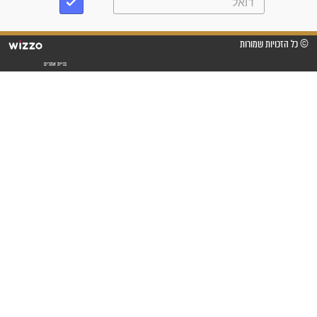
"אשמח שתודיעו למתפללים
עלינו שהקב"ה שמע לתפילות
וחתמתי על חוזה עבודה אחרי
שנתיים של חיפוש!"
"לא להתייאש חס ושלום, גם
אם הזיווג עוד לא מגיע"
לכל המאמרים
סגולות לשמירה והגנה