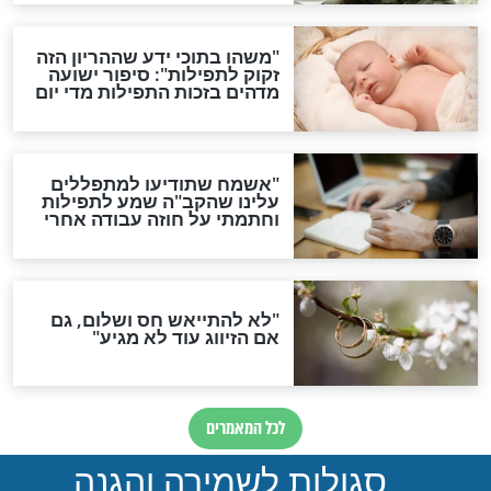
ות להמתקת הדינים וביטול
גזרות
סגולת ע"ב שמות הקודש
תפילה סגולית להמתקת
הדינים