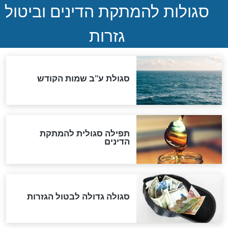
ההסכם החשאי של טראמפ
ואיראן: בלי שקיפות ועם הרבה
סימני שאלה
המסמך האבוד שנחשף
במרתפי מוסקבה: כתב היד
הנדיר של הרשב"ם התגלה
שורדת השואה שחוגגת 100:
"מודה לקב"ה על כל השנים"