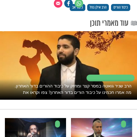
וא בן שלוש. הוא שאל אותי היום על ציפור
ה זה אבא?'. הוא שאל אותי אותה שאלה עשרים
ים, וכל פעם השבתי לו 'ציפור דרור' ונישקתי
אותו. לא התעצבנתי עליו. לא כעסתי עליו. כל
אותי: 'אבא, מה זה?', השבתי לו: 'בני, ציפור
ישקתי וחיבקתי אותו".
א את המילים, החל לבכות. הוא חיבק את האב
נו סליחה.
 לדעת איך לכבד את ההורים.
 רק לקבוצת ווטסאפ אחת מבית מוקד
תהילים ארצי? יש לנו 4! לחצו על אחת מהן