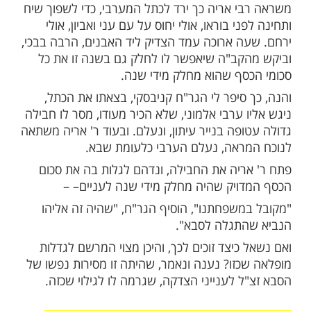
תפרסם הדבר, היו אנשים משגרים לו כספיהם
ם, כדי שיחלקם לעניים. התורמים הכירו
ובישרותו של ר' אריה, והרבו להעביר אליו
עם, והיה זה בימי מלחמת העולם, כאשר קשיי
עיבו גם על הגבירים הגדולים ביותר, והמצוקה
נתנה אותותיה בכל, לא הצליח ר' אריה לאסוף
הצדקה כדי להעבירם לעניים. עד כדי כך,
היתה בידו פרוטה לפרטה. גם כאשר ניסה
ת כל כח השתדלותו, לא עלה בידו להגיע ולו
רי של הכסף הנצרך לו לחלוקה לעניים.
י אריה כך ירד לכתל המערבי, כדי לשפוך שיח
ני בוראו, אולי יחוס על עם עני ואביון, אולי
ה ארוכה עמד הצדיק ליד האבנים, הרבה בבכי,
קב"ה שיאפשר לו לחלק גם בשנה זו את כל