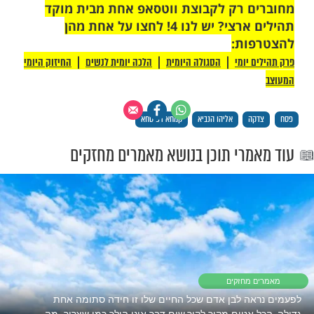
סף שהוא מחלק מידי שנה.
 סיפר לי הגר"ח קניבסקי, בצאתו את הכתל,
 ערבי אלמוני, שלא הכיר מעודו, מסר לו חבילה
פה בנייר עיתון, ונעלם. ובעוד ר' אריה משתאה
ראה, נעלם הערבי כלעומת שבא.
ריה את החבילה, ונדהם לגלות בה את סכום
ויק שהיה מחלק מידי שנה לעניים– –
משפחתנו", הוסיף הגר"ח, "שהיה זה אליהו
תגלה לסבא".
כיצד זוכים לכך, והיכן מצוי המרשם לגדלות
כזו? נענה ונאמר, שהיתה זו מסירות נפשו של
ל לענייני הצדקה, שגרמה לו לגילוי שכזה.