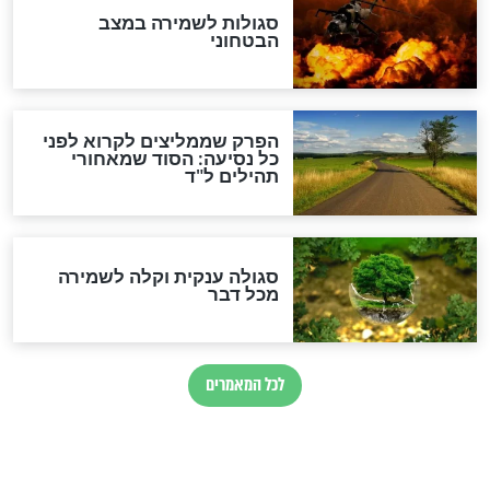
לכל המאמרים
מיסטיקה וקבלה
הרב שמואל אליהו: זה המפתח
לגאולה
זהו החוק הקוסמי שמחייב את
חורבנה של איראן לפי ספר
הזוהר הקדוש