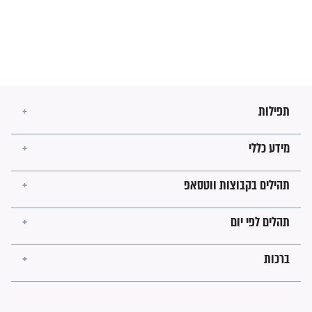
בנו של הבבא סאלי: "אלו
השניות האחרונות לפני מלחמה
עולמית"
מה יהיו גבולות ארץ ישראל
בזמן הגאולה?
לכל המאמרים
ישועות תהילים