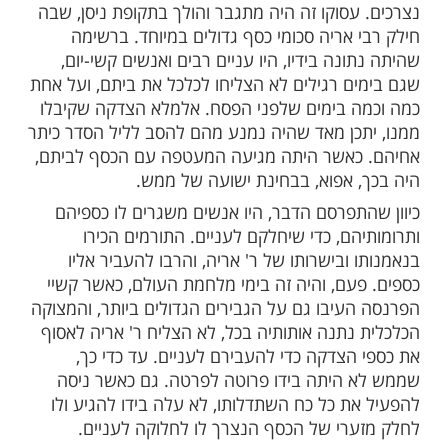
ן רבי יצחק זילברשטיין שליט"א:
ר"ח קניבסקי שליט"א, סיפר מעשה מופלא על
, רבי אריה לוין זצ"ל, חמיו של מרן הגרי"ש
"ל.
וקים השוטפים של ר' אריה, כך ידוע לכל, היה
לצדקה. סכומים גדולים מאד יצאו מתחת ידו,
סף
בחשאי לאלמנות וליתומים ולמאות רבות של
עסוקו זה היה מתגבר והולך בתקופת ניסן, שבה
 אריה סכומי כסף גדולים במיוחד. ברשימה
נה בידיו, היו עניים רבים ואנשים קשי-יום,
ם רגילים לא הצליחו לכלכל את ביתם, ועל אחת
 בימים שלפני הפסח. אלמלא הצדקה שקיבלו
כן מאד שהיה נמנע מהם להסב לליל הסדר כיתר
אשר היתה מגיעה המעטפה עם הכסף לביתם,
 אפוא, בבחינת ישועה של ממש.