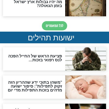
לכל המאמרים
ות להמתקת הדינים וביטול
גזרות
סגולת ע"ב שמות הקודש