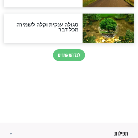
לכל המאמרים
מיסטיקה וקבלה
הרב שמואל אליהו: זה המפתח
לגאולה
זהו החוק הקוסמי שמחייב את
חורבנה של איראן לפי ספר
הזוהר הקדוש