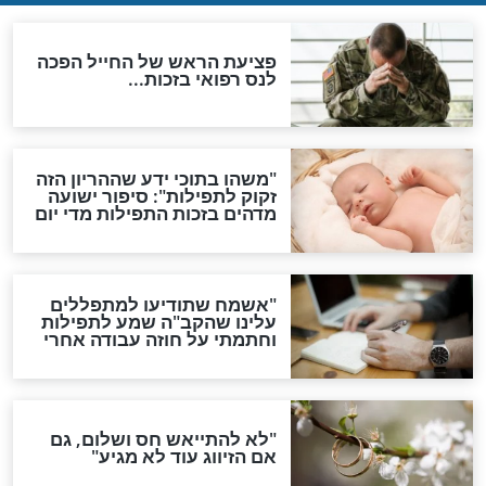
לכל המאמרים
ות להמתקת הדינים וביטול
גזרות
סגולת ע"ב שמות הקודש