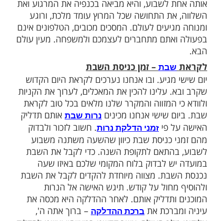
ות עוד תוכן חדש ומפתיע! התחברו לכל
מות שלנו בתהילים
בלחיצה כאן >>>​
 היום המקודש והמרכזי של כל השבוע. בכל
ע אנחנו עסוקים וטרודים, המרוץ של היום יום
נו מול רצף משימות שלא נגמר אף פעם. והנה
, האורחת הקבועה שאנחנו מקבלים
ניסת שבת
 לשבוע, והיא מביאה בכנפיה את המרגוע ואת
את התחושה שכל המרוץ עומד מלכת, ורוגע
גיעים לעולם. המסכים מכובים, הטלפונים אינם
אתם מתחברים לעצמכם ולמשפחה. מעין עולם
– זמן כניסת השבת
שבת
מגיע. ובו אנחנו נערכים לקראת היום הקדוש