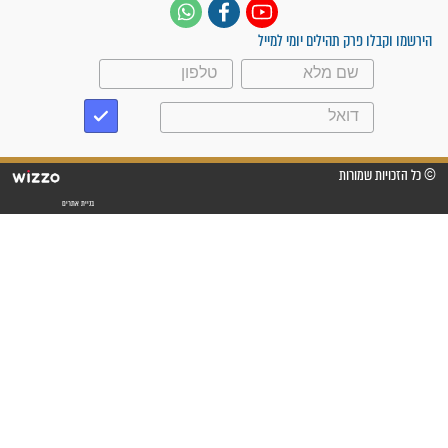
פציעת הראש של החייל הפכה
לנס רפואי בזכות...
"משהו בתוכי ידע שההריון הזה
זקוק לתפילות": סיפור ישועה
מדהים בזכות התפילות מדי יום
"אשמח שתודיעו למתפללים
עלינו שהקב"ה שמע לתפילות
וחתמתי על חוזה עבודה אחרי
שנתיים של חיפוש!"