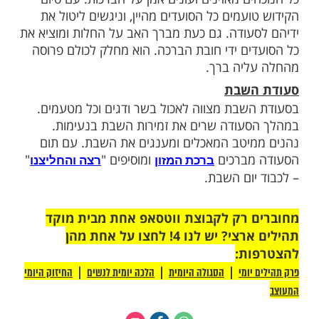
 לכן שרים את הזמירות המוכרות כל כך – שלום
אכי השלום. היות ובליל שבת מתלווים אל אבי
ני מלאכים הבאים יחד אתו מבית הכנסת. בני
לים את המלאכים בשירה ונפרדים מהם
מי ימצא וברכת הבנים
בת טרחה אשת החיל רבות בהכנת האוכל
עודה. ואכן פוצח הבעל בשיר ומפאר את אשת
. מזמור זה מרמז גם על התורה הקדושה שהיא
ודות מסוימות ל
. נהוג כי האב מברך
אשת חיל
ם שלו, הוא מניח את ידו מעל ראשם ומברך
– ישימך אלוקים כאפרים וכמנשה -
כת הבנים
שימך אלוקים כשרה רבקה רחל ולאה - לבנות.
ן מסיים בברכת יברך ה'.