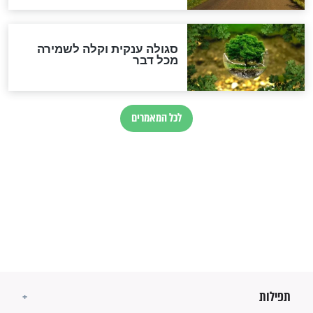
לכל המאמרים
מיסטיקה וקבלה
הרב שמואל אליהו: זה המפתח
לגאולה
זהו החוק הקוסמי שמחייב את
חורבנה של איראן לפי ספר
הזוהר הקדוש