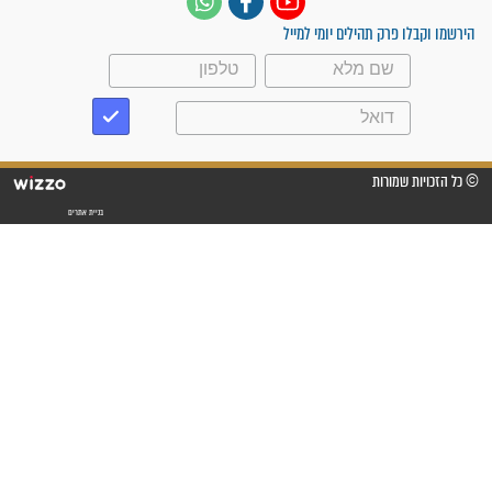
פציעת הראש של החייל הפכה
לנס רפואי בזכות...
"משהו בתוכי ידע שההריון הזה
זקוק לתפילות": סיפור ישועה
מדהים בזכות התפילות מדי יום
"אשמח שתודיעו למתפללים
עלינו שהקב"ה שמע לתפילות
וחתמתי על חוזה עבודה אחרי
שנתיים של חיפוש!"