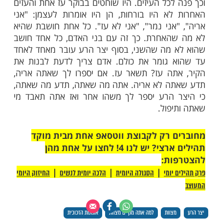
ך לעשות את הדברים בצורה חכמה. בצורה
דעת שהיצר הרע הוא כל דבר. אדם חושב על
מעצמו. הגמרא אומרת שהלל הזקן היה אומר:
אן, הכל כאן". אם אני יודע מי אני, ואני יודעת
 עצמי, אז הכל כאן.
שאתה ולא מישהו אחר
שהיה אכזר גדול. היו לו הרבה בהמות, הרבה
רבה צאן, הרבה בקר. והכבשים שלו היו רואות
כל בוקר שוחט כבש ואוכל אותו, בצהריים שוחט
ל אותו, בערב שוחט כבש ואוכל אותו. ברגע
היו רואות אותו, הן היו בורחות ליער. מה עשה
כזר? הוא לקח עז אחת והתחיל להסביר לה:
ז, את אריה, את חזקה, אל תפחדי". העז הזו