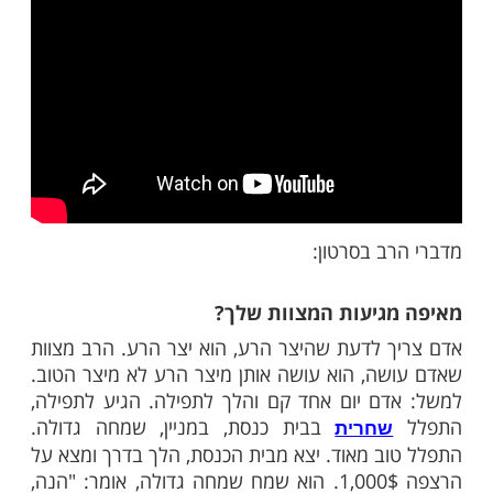
ות עוד תוכן חדש ומפתיע! התחברו לכל
מות שלנו בתהילים
בלחיצה כאן >>>​