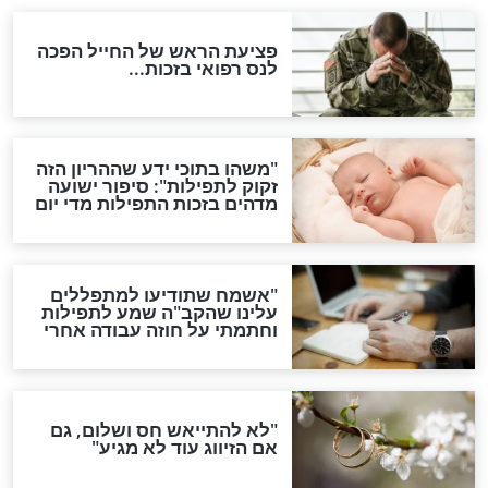
לכל המאמרים
ות להמתקת הדינים וביטול
גזרות
סגולת ע"ב שמות הקודש