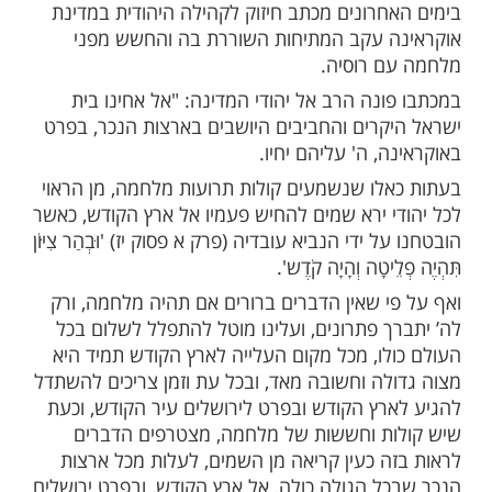
ות עוד תוכן חדש ומפתיע! התחברו לכל
מות שלנו בתהילים
בלחיצה כאן >>>​
י לישראל, הראשון לציון הגר"י יוסף, פרסם
חרונים מכתב חיזוק לקהילה היהודית במדינת
 עקב המתיחות השוררת בה והחשש מפני
 רוסיה.
ונה הרב אל יהודי המדינה: "אל אחינו בית
קרים והחביבים היושבים בארצות הנכר, בפרט
, ה' עליהם יחיו.
לו שנשמעים קולות תרועות מלחמה, מן הראוי